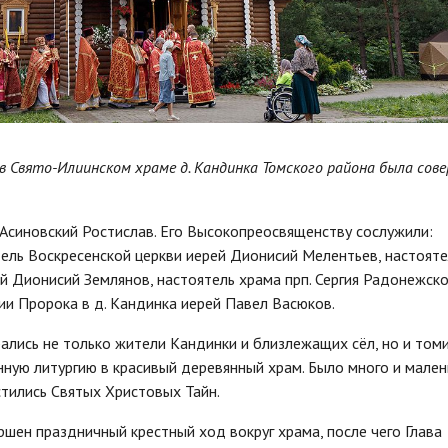
 в Свято-Илиинском храме д. Кандинка Томского района была сов
Асиновский Ростислав. Его Высокопреосвященству сослужили:
ель Воскресенской церкви иерей Дионисий Мелентьев, настояте
й Дионисий Землянов, настоятель храма прп. Сергия Радонежско
ии Пророка в д. Кандинка иерей Павел Васюков.
ались не только жители Кандинки и близлежащих сёл, но и томи
ную литургию в красивый деревянный храм. Было много и мален
тились Святых Христовых Тайн.
шен праздничный крестный ход вокруг храма, после чего Глава