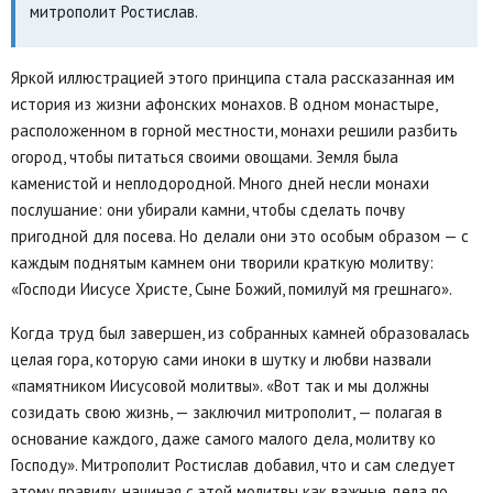
митрополит Ростислав.
Яркой иллюстрацией этого принципа стала рассказанная им
история из жизни афонских монахов. В одном монастыре,
расположенном в горной местности, монахи решили разбить
огород, чтобы питаться своими овощами. Земля была
каменистой и неплодородной. Много дней несли монахи
послушание: они убирали камни, чтобы сделать почву
пригодной для посева. Но делали они это особым образом — с
каждым поднятым камнем они творили краткую молитву:
«Господи Иисусе Христе, Сыне Божий, помилуй мя грешнаго».
Когда труд был завершен, из собранных камней образовалась
целая гора, которую сами иноки в шутку и любви назвали
«памятником Иисусовой молитвы». «Вот так и мы должны
созидать свою жизнь, — заключил митрополит, — полагая в
основание каждого, даже самого малого дела, молитву ко
Господу». Митрополит Ростислав добавил, что и сам следует
этому правилу, начиная с этой молитвы как важные дела по