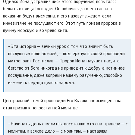
Однако Иона, устрашившись этого поручения, попытался
бежать от лица Господня. Он побоялся, что его слова о
покаянии будут высмеяны, и его назовут лжецом, если
ниневитяне не послушают его. Этот путь привел пророка в
пучину морскую и во чрево кита.
- Эта история — вечный урок о том, что значит быть
послушным воле Божией, — подчеркнул в своей проповеди
митрополит Ростислав. — Пророк Иона научает нас, что
бегство от Бога никогда не приводит к добру, а истинное
послушание, даже вопреки нашему разумению, способно
изменить сердца целого народа.
Центральной темой проповеди Его Высокопреосвященства
стал призыв к непрестанной молитве.
- Начинать день с молитвы, восставши ото сна, трапезу — с
молитвы, и всякое дело — с молитвы, — наставлял