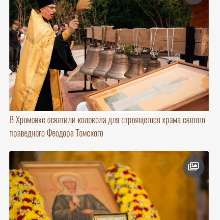
В Хромовке освятили колокола для строящегося храма святого
праведного Феодора Томского