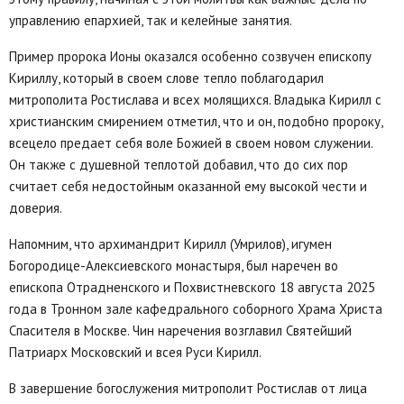
управлению епархией, так и келейные занятия.
Пример пророка Ионы оказался особенно созвучен епископу
Кириллу, который в своем слове тепло поблагодарил
митрополита Ростислава и всех молящихся. Владыка Кирилл с
христианским смирением отметил, что и он, подобно пророку,
всецело предает себя воле Божией в своем новом служении.
Он также с душевной теплотой добавил, что до сих пор
считает себя недостойным оказанной ему высокой чести и
доверия.
Напомним, что архимандрит Кирилл (Умрилов), игумен
Богородице-Алексиевского монастыря, был наречен во
епископа Отрадненского и Похвистневского 18 августа 2025
года в Тронном зале кафедрального соборного Храма Христа
Спасителя в Москве. Чин наречения возглавил Святейший
Патриарх Московский и всея Руси Кирилл.
В завершение богослужения митрополит Ростислав от лица