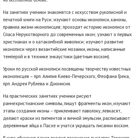
На занятиях ученики знакомятся с искусством рукописной и
печатной книги на Руси; изучают основы иконописи, каноны,
правила жизни иконописцев; проходят историю иконописи от
Спаса Нерукотворного до современных икон; узнают о первых
христианах и о катакомбной живописи; изучают развитие
иконописи через византийские мозаики, иконы, написанные
темперой и в технике энкаустики (цветным воском).
Уроки по русской иконописи посвящены творчеству известных
иконописцев – прп. Алипия Киево-Печерского, Феофана Грека,
прп. Андрея Рублева и Дионисия.
На практических занятиях ученики рисуют
раннехристианские символы, пишут фрагменты икон, изучают
этапы создания иконы – приклеивают паволоку, левкасят,
делают краски из пигментов и яичной эмульсии, расписывают
деревянные яйца к Пасхе и учатся украшать писанки воском.
В курс обучения также входит посещение выставок Томского