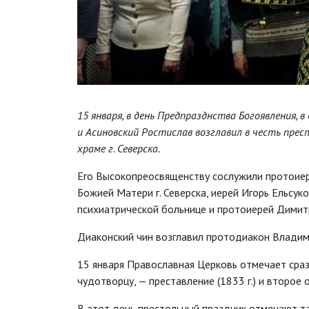
15 января, в день Предпразднства Богоявления,
и Асиновский Ростислав возглавил в честь пре
храме г. Северска.
Его Высокопреосвященству сослужили протоиер
Божией Матери г. Северска, иерей Игорь Ельсук
психиатрической больнице и протоиерей Димитри
Диаконский чин возглавил протодиакон Владим
15 января Православная Церковь отмечает сра
чудотворцу, — преставление (1833 г.) и второе 
В этот день престольный праздник отмечают та