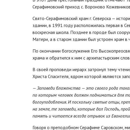
Серафимовский приход с. Вороново Кожевников
Свято-Серафимовский храм г. Северска — истор
здании, в 1991 году расположилась первая в С
воскресная школа. Позднее в городе был соор
Матери, а в старом здании был устроен храм в
По окончании богослужения Его Высокопреосвя
храма и обратился к ним с архипастырским слов
В своей проповеди иерарх затронул тему чтени
Христа Спасителя, ядром которой являются зап
— Заповеди блаженства — это своего рода такая
по которым человек должен подниматься для тог
богоуподобления. И поскольку святые отцы, пре
на земле, те заповеди, которые дал Господь, пр
память и читается всегда отрывок из Евангели
Говоря о преподобном Серафиме Саровском, мит