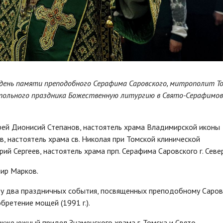
 в день памяти преподобного Серафима Саровского, митрополит Т
стольного праздника Божественную литургию в Свято-Серафимо
ей Дионисий Степанов, настоятель храма Владимирской иконы
ов, настоятель храма св. Николая при Томской клинической
й Сергеев, настоятель храма прп. Серафима Саровского г. Север
ир Марков.
зу два праздничных события, посвященных преподобному Саро
обретение мощей (1991 г.).
кже южный придел Знаменского храма г. Томска и Свято-