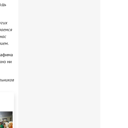
одь
угих
раемся
нас
нием.
рафима
жно ни
льников