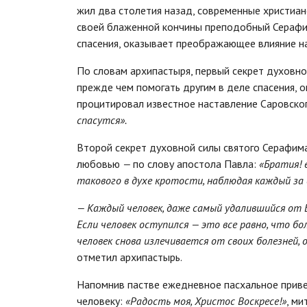
жил два столетия назад, современные христиане
своей блаженной кончины преподобный Серафим
спасения, оказывает преображающее влияние н
По словам архипастыря, первый секрет духовно
прежде чем помогать другим в деле спасения, о
процитировал известное наставление Саровско
спасутся».
Второй секрет духовной силы святого Серафима
любовью
—
по слову апостола Павла:
«Братия! 
такового в духе кротости, наблюдая каждый за
— Каждый человек, даже самый удалившийся от Б
Если человек оступился — это все равно, что бол
человек снова излечивается от своих болезней, 
отметил архипастырь.
Напомнив пастве ежедневное пасхальное приве
человеку:
«Радость моя, Христос Воскресе!»
, ми