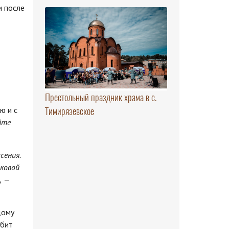
и после
Престольный праздник храма в с.
Тимирязевское
ю и с
йте
сения.
аковой
,
—
дому
юбит