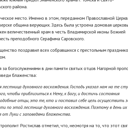
ского района.
ическое место. Именно в этом, переданном Православной Церкв
еверске община верующих. Здесь была устроена домовая церковь
ужен величественный храм в честь Владимирской иконы Божией
 честь преподобного Серафима Саровского.
щенство поздравил всех собравшихся с престольным праздник
ом.
я за богослужениями в дни памяти святых отцов Нагорной проп
оведи блаженства:
 лестница духовного восхождения. Господь указал нам на те сту
о, чтобы приблизиться к Нему, к Богу, и достичь состояния
подобные отцы, это те, кто и поставил себе цель осуществить зд
ойти по этой лестнице духовного восхождения. Поэтому в день их
я от Луки с заповедями блаженства.
рополит Ростислав отметил, что, несмотря на то, что этот свя