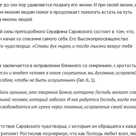
 до сих пор удивляются подвигу его жизни. И при своей жизни, 
 многим людям помог и продолжает помогать встать на путь
а многих людей.
й силы преподобного Серафима Саровского состоит в том, что,
н начал со спасения самого себя. Его Высокопреосвященство
го чудотворца:
«Стяжи дух мирен, и тогда тысячи вокруг тебя
 заключается в исправлении ближнего со смирением, с кротость
если и впадет человек в какое согрешение, вы, духовные, исправля
 собою, чтобы не быть искушенным»
(Гал. 6, 1).
ога грешник, это творение Божие, которому Господь желает спа
ьной человек, который заболел. И как радуется Господь, когда т
освобождается от греха через покаяние, исправление своей жизни
тствие Саровского чудотворца, с которым он обращался к каж
трополит Ростислав подчеркнул, что как Господь любит всех, л