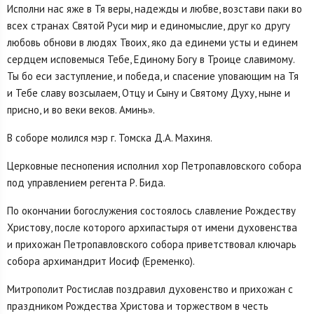
Исполни нас яже в Тя веры, надежды и любве, возстави паки во
всех странах Святой Руси мир и единомыслие, друг ко другу
любовь обнови в людях Твоих, яко да единеми усты и единем
сердцем исповемыся Тебе, Единому Богу в Троице славимому.
Ты бо еси заступление, и победа, и спасение уповающим на Тя
и Тебе славу возсылаем, Отцу и Сыну и Святому Духу, ныне и
присно, и во веки веков. Аминь».
В соборе молился мэр г. Томска Д.А. Махиня.
Церковные песнопения исполнил хор Петропавловского собора
под управлением регента Р. Бида.
По окончании богослужения состоялось славление Рождеству
Христову, после которого архипастыря от имени духовенства
и прихожан Петропавловского собора приветствовал ключарь
собора архимандрит Иосиф (Еременко).
Митрополит Ростислав поздравил духовенство и прихожан с
праздником Рождества Христова и торжеством в честь