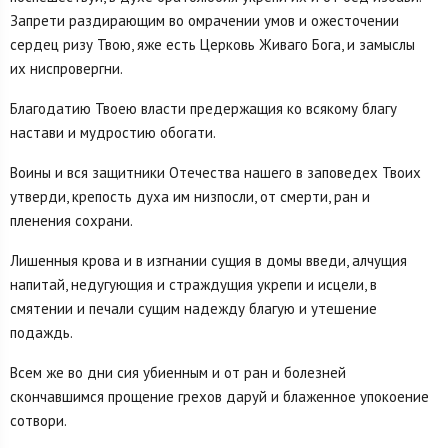
Запрети раздирающим во омрачении умов и ожесточении
сердец ризу Твою, яже есть Церковь Живаго Бога, и замыслы
их ниспровергни.
Благодатию Твоею власти предержащия ко всякому благу
настави и мудростию обогати.
Воины и вся защитники Отечества нашего в заповедех Твоих
утверди, крепость духа им низпосли, от смерти, ран и
пленения сохрани.
Лишенныя крова и в изгнании сущия в домы введи, алчущия
напитай, недугующия и страждущия укрепи и исцели, в
смятении и печали сущим надежду благую и утешение
подаждь.
Всем же во дни сия убиенным и от ран и болезней
скончавшимся прощение грехов даруй и блаженное упокоение
сотвори.