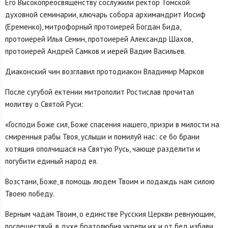
Его Высокопреосвященству сослужили ректор Томской
духовной семинарии, ключарь собора архимандрит Иосиф
(Еременко), митрофорный протоиерей Богдан Бида,
протоиерей Илья Семин, протоиерей Александр Шахов,
протоиерей Андрей Самков и иерей Вадим Васильев.
Диаконский чин возглавил протодиакон Владимир Марков
После сугубой ектении митрополит Ростислав прочитал
молитву о Святой Руси:
«Господи Боже сил, Боже спасения нашего, призри в милости на
смиренныя рабы Твоя, услыши и помилуй нас: се бо брани
хотящия ополчишася на Святую Русь, чающе разделити и
погубити единый народ ея.
Возстани, Боже, в помощь людем Твоим и подаждь нам силою
Твоею победу.
Верным чадам Твоим, о единстве Русския Церкви ревнующим,
поспешествуй, в духе братолюбия укрепи их и от бед избави.