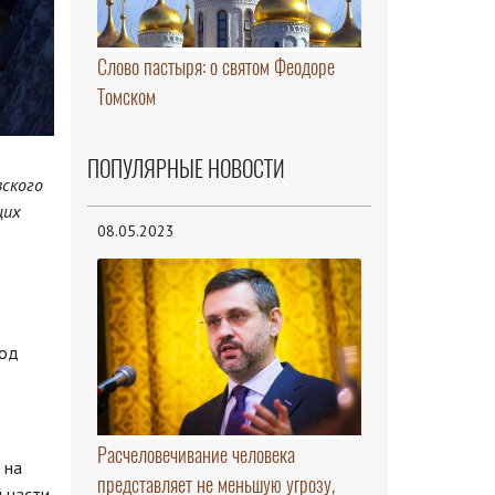
Слово пастыря: о святом Феодоре
Томском
ПОПУЛЯРНЫЕ НОВОСТИ
вского
щих
08.05.2023
иод
Расчеловечивание человека
 на
представляет не меньшую угрозу,
й части