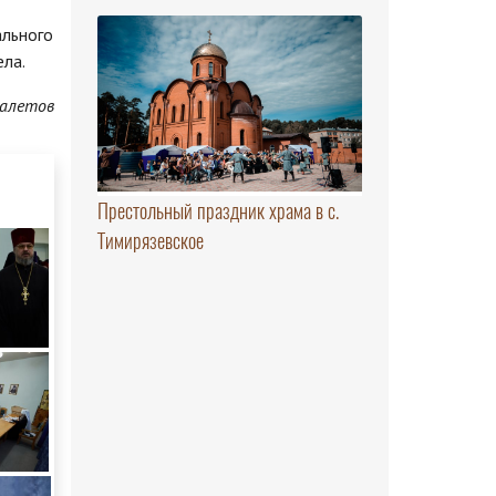
ального
ла.
алетов
Престольный праздник храма в с.
Тимирязевское