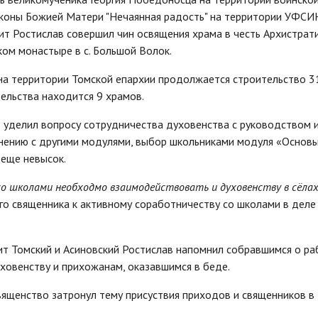
ь иконы Божией Матери "Нечаянная радость" на территории УФСИН
т Ростислав совершил чин освящения храма в честь Архистрат
м монастыре в с. Большой Волок.
 на территории Томской епархии продолжается строительство 3
тельства находится 9 храмов.
 уделил вопросу сотрудничества духовенства с руководством 
внению с другими модулями, выбор школьниками модуля «Основ
 еще невысок.
со школами необходмо взаимодействовать и духовенству в сёлах
ого священника к активному соработничеству со школами в деле
ит Томский и Асиновский Ростислав напомнил собравшимся о ра
ховенству и прихожанам, оказавшимся в беде.
вященство затронул тему присуствия приходов и священников в