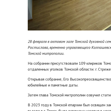
28 февраля в актовом зале Томской духовной с
Ростислава, временно управляющего Колпашевс
Томской митрополии.
На собрании присутствовали 109 клириков Томс
отдаленных уголков Томской области: г. Стреже
Открывая собрание, Его Высокопреосвященство
юбилейные и памятные даты.
Затем глава Томской митрополии озвучил стати
В 2023 году в Томской епархии был освящен за
въезде в г. Томск, была освящена часовня в че