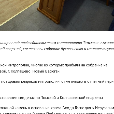
еминарии под председательством митрополита Томского и Асино
кой епархией, состоялось собрание духовенства и монашествую
кой митрополии, многие из которых прибыли на собрание из
вой, г. Колпашево, Новый Васюган.
 поздравил клириков митрополии, отметивших в отчетный пер
стические сведения по Томской и Колпашевской епархиям.
кладной камень в основание храма Входа Господня в Иерусалим
сть великомученика Георгия Победоносца на территории воинско