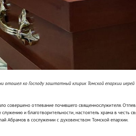
ни отошел ко Господу заштатный клирик Томской епархии иерей
было совершено отпевание почившего священнослужителя. Отпе
 служению и благотворительности, настоятель храма в честь с
олай Абрамов в сослужении с духовенством Томской епархии.