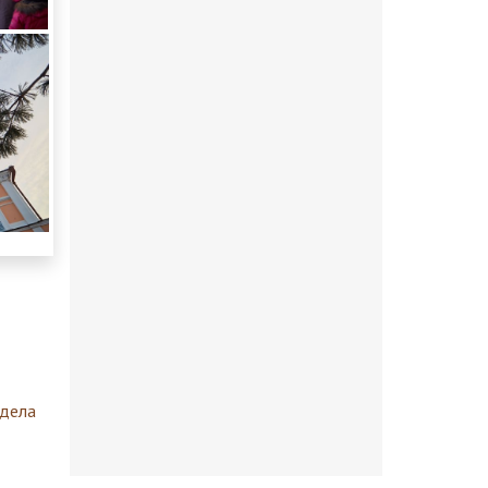
здела