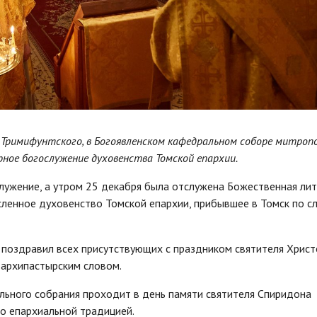
а Тримифунтского, в Богоявленском кафедральном соборе митро
рное богослужение духовенства Томской епархии.
лужение, а утром 25 декабря была отслужена Божественная литу
ленное духовенство Томской епархии, прибывшее в Томск по с
 поздравил всех присутствующих с праздником святителя Христ
 архипастырским словом.
ьного собрания проходит в день памяти святителя Спиридона
о епархиальной традицией.