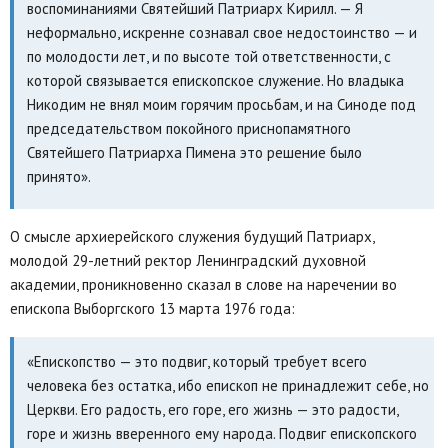
воспоминаниями Святейший Патриарх Кирилл. — Я
неформально, искренне сознавал свое недостоинство — и
по молодости лет, и по высоте той ответственности, с
которой связывается епископское служение. Но владыка
Никодим не внял моим горячим просьбам, и на Синоде под
председательством покойного приснопамятного
Святейшего Патриарха Пимена это решение было
принято».
О смысле архиерейского служения будущий Патриарх,
молодой 29-летний ректор Ленинградский духовной
академии, проникновенно сказал в слове на наречении во
епископа Выборгского 13 марта 1976 года:
«Епископство — это подвиг, который требует всего
человека без остатка, ибо епископ не принадлежит себе, но
Церкви. Его радость, его горе, его жизнь — это радости,
горе и жизнь вверенного ему народа. Подвиг епископского