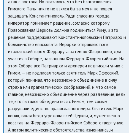
атак с востока. Но оказалось, что без благословения
Римского Папы никто не взялся бы за меч и не пошел
защищать Константинополь. Ради спасения города
император принимает решение, согласно которому
Православная Церковь должна подчиниться Риму, и это
решение поддерживают Константинопольский Патриарх и
большинство епископата. Иерархи отправляются в
итальянский город Феррару, а затем во Флоренцию, для
участия в Соборе, названном Ферраро-Флорентийским. На
этом Соборе все Патриархи и архиереи подписали унию с
Римом, — не подписал только святитель Марк Эфесский,
который понимал, что невозможно объединение в силу
страха или прагматических соображений, и, что самое
главное, невозможно объединение через разделение, ведь
те, кто пытался объединиться с Римом, тем самым
разрушали единство православного мира. Святитель Марк
понял, какая беда угрожала всей Церкви, и, мужественно
восстав на Ферраро-Флорентийском Соборе, отверг унию.
А потом политические обстоятельства изменились, и