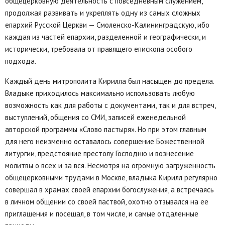
общецерковную деятельность с повседневным служением,
продолжая развивать и укреплять одну из самых сложных
епархий Русской Церкви — Смоленско-Калининградскую, ибо
каждая из частей епархии, разделенной и географически, и
исторически, требовала от правящего епископа особого
подхода.
Каждый день митрополита Кирилла был насыщен до предела.
Владыке приходилось максимально использовать любую
возможность как для работы с документами, так и для встреч,
выступлений, общения со СМИ, записей еженедельной
авторской программы «Слово пастыря». Но при этом главным
для него неизменно оставалось совершение Божественной
литургии, предстояние престолу Господню и вознесение
молитвы о всех и за вся. Несмотря на огромную загруженность
общецерковными трудами в Москве, владыка Кирилл регулярно
совершал в храмах своей епархии богослужения, а встречаясь
в личном общении со своей паствой, охотно отзывался на ее
приглашения и посещал, в том числе, и самые отдаленные