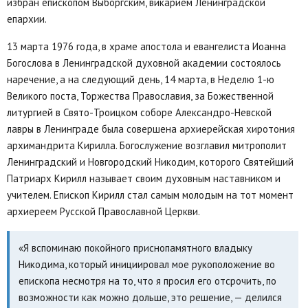
избран епископом Выборгским, викарием Ленинградской
епархии.
13 марта 1976 года, в храме апостола и евангелиста Иоанна
Богослова в Ленинградской духовной академии состоялось
наречение, а на следующий день, 14 марта, в Неделю 1-ю
Великого поста, Торжества Православия, за Божественной
литургией в Свято-Троицком соборе Александро-Невской
лавры в Ленинграде была совершена архиерейская хиротония
архимандрита Кирилла. Богослужение возглавил митрополит
Ленинградский и Новгородский Никодим, которого Святейший
Патриарх Кирилл называет своим духовным наставником и
учителем. Епископ Кирилл стал самым молодым на тот момент
архиереем Русской Православной Церкви.
«Я вспоминаю покойного приснопамятного владыку
Никодима, который инициировал мое рукоположение во
епископа несмотря на то, что я просил его отсрочить, по
возможности как можно дольше, это решение, — делился