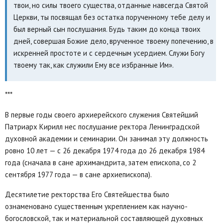
твои, но силы твоего существа, отданные навсегда Святой
Церкви, ты посвящал без остатка порученному тебе делу и
был верный сын послушания. Будь таким до конца твоих
дней, совершая Божие дело, врученное твоему попечению, в
искренней простоте и с сердечным усердием. Служи Богу
твоему так, как служили Ему все избранные Им».
***
В первые годы своего архиерейского служения Святейший
Патриарх Кирилл нес послушание ректора Ленинградской
духовной академии и семинарии. Он занимал эту должность
ровно 10 лет — с 26 декабря 1974 года до 26 декабря 1984
года (сначала в сане архимандрита, затем епископа, со 2
сентября 1977 года — в сане архиепископа).
Десятилетие ректорства Его Святейшества было
ознаменовано существенным укреплением как научно-
богословской, так и материальной составляющей духовных