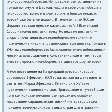
иконоборческой ересью. Но праздник был установлен не
только потому, что Церковь нашла в себе силы победить
иконоборчество, но и в знак того, что больше никаких
ересей уже быть не должно. В течение почти 800 лет
Церковь терзали ереси, и казалось, что VII Вселенский
Собор наконец поставил точку. Но ведь не поставил —
споры о почитании икон, иконоборческие гонения и
политические интриги продолжались еще полвека. Только в
843 году иконоборчество было окончательно побеждено, и
молились православные в Константинополе о том, чтобы
вместе с ересью иконоборчества ушли все другие ереси.
А мое возведение на Патриарший престол, которое
состоялось 1 февраля 2009 года, выпало на день памяти
святителя Марка Эфесского. Именно он в XV веке
практически единолично спас Православие от унии. После
того как Константинополь был предельно ослаблен
нашествием сарацин, византийский император решил
привлечь военную силу западных стран для отражения