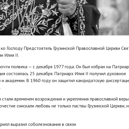
 ко Господу Предстоятель Грузинской Православной Церкви Св
 Илия II.
почти полвека — с декабря 1977 года. Он был избран на Патриа
ция состоялась 25 декабря. Патриарх Илия II получил духовное
 и академии. В 1960 году он защитил кандидатскую диссертаци
.
я стали временем возрождения и укрепления православной веры
гочестие снискали любовь не только паствы Грузинской Церкви, н
рилл выразил соболезнования в связи