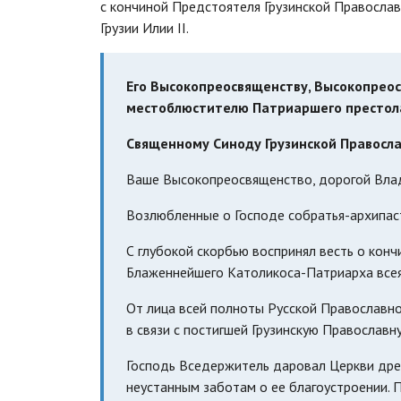
с кончиной Предстоятеля Грузинской Правосла
Грузии Илии II.
Его Высокопреосвященству, Высокопрео
местоблюстителю Патриаршего престол
Священному Синоду Грузинской Правосл
Ваше Высокопреосвященство, дорогой Вла
Возлюбленные о Господе собратья-архипас
С глубокой скорбью воспринял весть о кон
Блаженнейшего Католикоса-Патриарха всея 
От лица всей полноты Русской Православно
в связи с постигшей Грузинскую Православн
Господь Вседержитель даровал Церкви дре
неустанным заботам о ее благоустроении. 