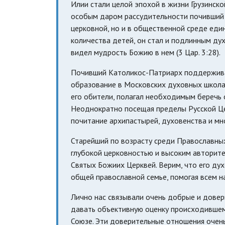
Илии стали целой эпохой в жизни Грузинск
особым даром рассудительности почивший 
церковной, но и в общественной среде еди
количества детей, он стал и подлинным ду
видел мудрость Божию в нем (3 Цар. 3:28).
Почивший Католикос-Патриарх поддержива
образование в Московских духовных школах
его обители, полагал необходимым беречь 
Неоднократно посещая пределы Русской Це
почитание архипастырей, духовенства и м
Старейший по возрасту среди Православны
глубокой церковностью и высоким авторит
Святых Божиих Церквей. Верим, что его ду
общей православной семье, помогая всем на
Лично нас связывали очень добрые и дове
давать объективную оценку происходившем
Союзе. Эти доверительные отношения очень