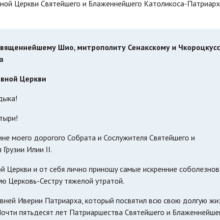
вной Церкви Святейшего и Блаженнейшего Католикоса-Патриарх
священнейшему Шио, митрополиту Сенакскому и Чкороцкусс
а
авной Церкви
дыка!
тыри!
чине моего дорогого Собрата и Сослужителя Святейшего и
Грузии Илии II.
й Церкви и от себя лично приношу самые искренние соболезнов
ую Церковь-Сестру тяжелой утратой.
вней Иверии Патриарха, который посвятил всю свою долгую жи
Почти пятьдесят лет Патриаршества Святейшего и Блаженнейше