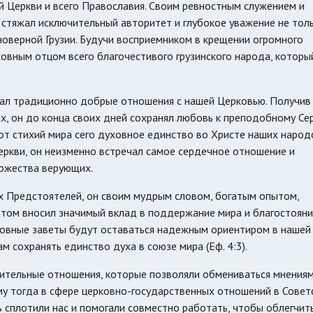
ой Церкви и всего Православия. Своим ревностным служением и
стяжал исключительный авторитет и глубокое уважение не толь
новерной Грузии. Будучи восприемником в крещении огромного
ховным отцом всего благочестивого грузинского народа, которы
л традиционно добрые отношения с нашей Церковью. Получив
, он до конца своих дней сохранял любовь к преподобному Се
от стихий мира сего духовное единство во Христе наших народ
ркви, он неизменно встречал самое сердечное отношение и
ножества верующих.
х Предстоятелей, он своим мудрым словом, богатым опытом,
етом вносил значимый вклад в поддержание мира и благостояни
ховные заветы будут оставаться надежным ориентиром в нашей
м сохранять единство духа в союзе мира (Еф. 4:3).
рительные отношения, которые позволяли обмениваться мнениям
у тогда в сфере церковно-государственных отношений в Совет
 сплотили нас и помогали совместно работать, чтобы облегчит