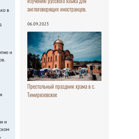
изучению русского языка для
англоговорящих иностранцев.
ко в
06.09.2023
й
ргию и
ов.
Престольный праздник храма в с.
Тимирязевское
я
и и
ском
ь