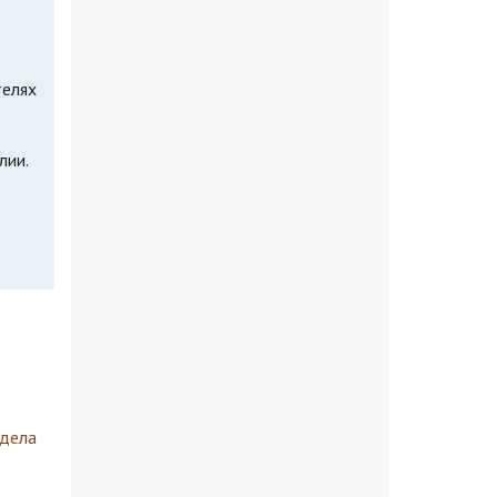
телях
лии.
здела