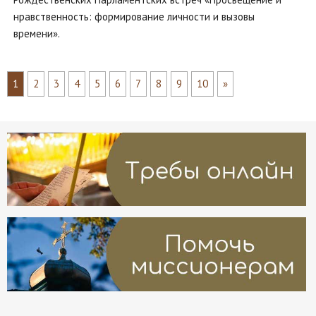
нравственность: формирование личности и вызовы
времени».
1
2
3
4
5
6
7
8
9
10
»