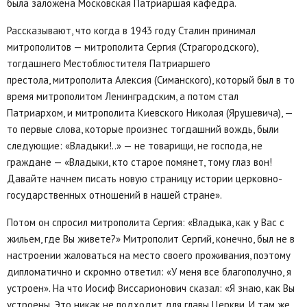
была заложена Московская Патриаршая кафедра.
Рассказывают, что когда в 1943 году Сталин принимал
митрополитов — митрополита Сергия (Страгородского),
тогдашнего Местоблюстителя Патриаршего
престола, митрополита Алексия (Симанского), который был в то
время митрополитом Ленинградским, а потом стал
Патриархом, и митрополита Киевского Николая (Ярушевича), —
то первые слова, которые произнес тогдашний вождь, были
следующие: «Владыки!..» — не товарищи, не господа, не
граждане — «Владыки, кто старое помянет, тому глаз вон!
Давайте начнем писать новую страницу истории церковно-
государственных отношений в нашей стране».
Потом он спросил митрополита Сергия: «Владыка, как у Вас с
жильем, где Вы живете?» Митрополит Сергий, конечно, был не в
настроении жаловаться на место своего проживания, поэтому
дипломатично и скромно ответил: «У меня все благополучно, я
устроен». На что Иосиф Виссарионович сказал: «Я знаю, как Вы
устроены. Это никак не подходит для главы Церкви. И там же