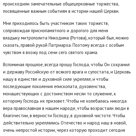
происходили замечательные общецерковные торжества,
посвященные важным событиям в истории нашей Церкви.
Мне приходилось быть участником таких торжеств,
сопровождая приснопамятного и дорогого для меня
владыку митрополита Никодима (Ротова), который был, можно
сказать, правой рукой Патриарха. Поэтому всегда с особым
чувством я вхожу под сени сего святого храма.
Вспоминая прошлое, всегда прошу Господа, чтобы Он сохранил
и державу Российскую от всякого врага и супостата, и Церковь
нашу в единстве и духовной силе укреплял, и чтобы
последующие поколения епископата, духовенства,
монашествующих с достоинством несли то служение, к
которому Господь их призовет. Чтобы не колебалась никогда
вера православная в нашем народе, чтобы возрастали люди в
благочестии, в верности Господу, в духовной чистоте. Чтобы
действительно укреплялись Отечество и народ наш в новой,
очень непростой истории, через которую проходит сегодня