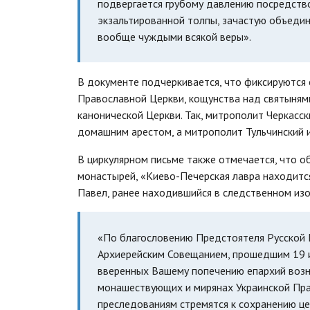
подвергается грубому давлению посредств
экзальтированной толпы, зачастую объеди
вообще чуждыми всякой веры».
В документе подчеркивается, что фиксируются 
Православной Церкви, кощунства над святыням
канонической Церкви. Так, митрополит Черкасс
домашним арестом, а митрополит Тульчинский 
В циркулярном письме также отмечается, что о
монастырей, «Киево-Печерская лавра находитс
Павел, ранее находившийся в следственном из
«По благословению Предстоятеля Русской П
Архиерейским Совещанием, прошедшим 19 и
вверенных Вашему попечению епархий возн
монашествующих и мирянах Украинской Прав
преследованиям стремятся к сохранению цер