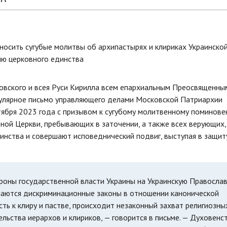
овского и всея Руси Кирилла всем епархиальным Преосвященны
кулярное письмо управляющего делами Московской Патриархии
тября 2023 года с призывом к сугубому молитвенному поминов
ной Церкви, пребывающих в заточении, а также всех верующих,
инства и совершают исповеднический подвиг, выступая в защит
ороны государственной власти Украины на Украинскую Правосла
маются дискриминационные законы в отношении канонической
сть к клиру и пастве, происходит незаконный захват религиозны
льства иерархов и клириков, — говорится в письме. — Духовенс