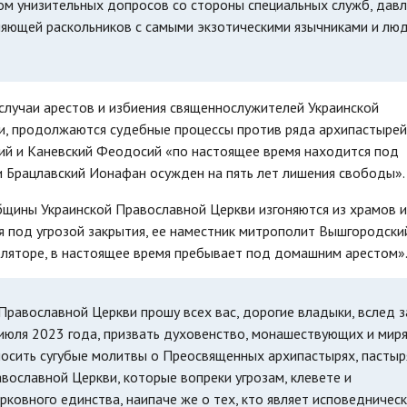
ом унизительных допросов со стороны специальных служб, дав
няющей раскольников с самыми экзотическими язычниками и люд
случаи арестов и избиения священнослужителей Украинской
и, продолжаются судебные процессы против ряда архипастырей
кий и Каневский Феодосий «по настоящее время находится под
и Брацлавский Ионафан осужден на пять лет лишения свободы».
бщины Украинской Православной Церкви изгоняются из храмов и
я под угрозой закрытия, ее наместник митрополит Вышгородски
оляторе, в настоящее время пребывает под домашним арестом»
равославной Церкви прошу всех вас, дорогие владыки, вслед з
юля 2023 года, призвать духовенство, монашествующих и мир
осить сугубые молитвы о Преосвященных архипастырях, пастыр
ославной Церкви, которые вопреки угрозам, клевете и
ковного единства, наипаче же о тех, кто являет исповедничес