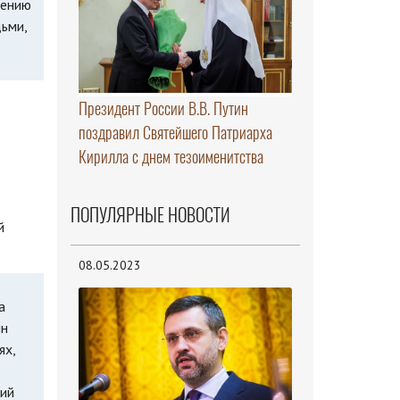
лению
ьми,
Президент России В.В. Путин
поздравил Святейшего Патриарха
Кирилла с днем тезоименитства
ПОПУЛЯРНЫЕ НОВОСТИ
й
.
08.05.2023
а
ян
ях,
кий