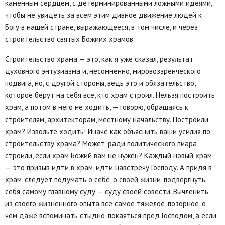
каменным сердцем, с детерминированными ложными идеями,
чтобы не увидеть за всем этим дивное движение людей к
Богу в нашей стране, выражающееся, в том числе, и через
строительство святых Божиих храмов.
Строительство храма — это, как я уже сказал, результат
духовного энтузиазма и, несомненно, мировоззренческого
подвига, но, с другой стороны, ведь это и обязательство,
которое берут на себя все, кто храм строил. Нельзя построить
храм, а потом в него не ходить, — говорю, обращаясь к
строителям, архитекторам, местному начальству. Построили
храм? Извольте ходить! Иначе как объяснить ваши усилия по
строительству храма? Может, ради политического пиара
строили, если храм Божий вам не нужен? Каждый новый храм
— это призыв идти в храм, идти навстречу Господу. А придя в
храм, следует подумать о себе, о своей жизни, подвергнуть
себя самому главному суду — суду своей совести. Вычленить
из своего жизненного опыта все самое тяжелое, позорное, о
чем даже вспоминать стыдно, покаяться пред Господом, а если