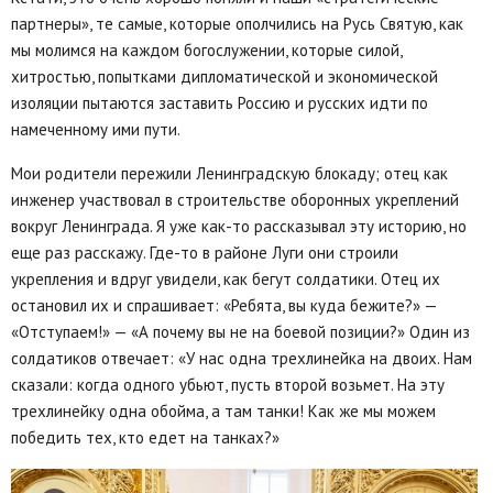
партнеры», те самые, которые ополчились на Русь Святую, как
мы молимся на каждом богослужении, которые силой,
хитростью, попытками дипломатической и экономической
изоляции пытаются заставить Россию и русских идти по
намеченному ими пути.
Мои родители пережили Ленинградскую блокаду; отец как
инженер участвовал в строительстве оборонных укреплений
вокруг Ленинграда. Я уже как-то рассказывал эту историю, но
еще раз расскажу. Где-то в районе Луги они строили
укрепления и вдруг увидели, как бегут солдатики. Отец их
остановил их и спрашивает: «Ребята, вы куда бежите?» —
«Отступаем!» — «А почему вы не на боевой позиции?» Один из
солдатиков отвечает: «У нас одна трехлинейка на двоих. Нам
сказали: когда одного убьют, пусть второй возьмет. На эту
трехлинейку одна обойма, а там танки! Как же мы можем
победить тех, кто едет на танках?»