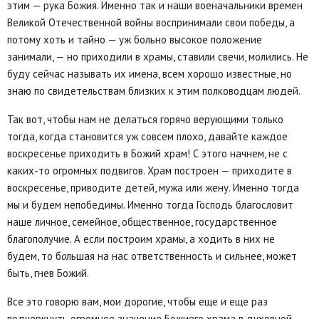
этим — рука Божия. Именно так и наши военачальники времен
Великой Отечественной войны воспринимали свои победы, а
потому хоть и тайно — уж больно высокое положение
занимали, — но приходили в храмы, ставили свечи, молились. Не
буду сейчас называть их имена, всем хорошо известные, но
знаю по свидетельствам близких к этим полководцам людей.
Так вот, чтобы нам не делаться горячо верующими только
тогда, когда становится уж совсем плохо, давайте каждое
воскресенье приходить в Божий храм! С этого начнем, не с
каких-то огромных подвигов. Храм построен — приходите в
воскресенье, приводите детей, мужа или жену. Именно тогда
мы и будем непобедимы. Именно тогда Господь благословит
наше личное, семейное, общественное, государственное
благополучие. А если построим храмы, а ходить в них не
будем, то б
о
льшая на нас ответственность и сильнее, может
быть, гнев Божий.
Все это говорю вам, мои дорогие, чтобы еще и еще раз
подчеркнуть огромное значение Божиего храма в духовной