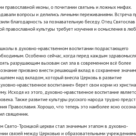
ии православной иконы, о почитании святынь и ложных мифах.
задавали вопросы и делились личными переживаниями. Встреча 
азили благодарность за познавательную беседу. Отец Святослав
ой православной культуры требует изучения и осмысления в лю
й школы в духовно-нравственном воспитании подрастающего
еобходимым. Особенно сейчас, когда перед каждым здравомыс
оять разрушающим вызовам сил зла в современном всё более
ознание призвано внести решающий вклад в сохранение значи
ышляем над вкладом, который внесла Церковь в развитие
духовно-нравственное воспитание» берет свои корни из христи
ему. Исходя из этого, духовно-нравственное воспитание являет
овека. Также развитие культуры русского народа трудно предс
ния Православия. Хорошо, что теперь это наиболее ясно осозна
ил священник.
ем Свято-Троицкой церкви стал значимым этапом в духовно-
ении связей между Церковью и образовательными учреждениями