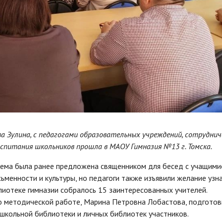
а Зулина, с педагогами образовательных учреждений, сотрудн
оспитания школьников прошла в МАОУ Гимназия №13 г. Томска.
тема была ранее предложена священником для бесед с учащимис
менности и культуры, но педагоги также изъявили желание узна
лиотеке гимназии собралось 15 заинтересованных учителей.
по методической работе, Марина Петровна Лобастова, подготов
школьной библиотеки и личных библиотек участников.