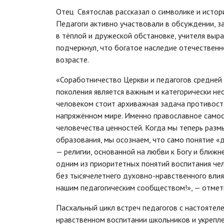
Отец Святослав рассказал о символике и истор
Педагоги активно участвовали в обсуждении, 
в тёплой и дружеской обстановке, учителя выр
подчеркнул, что богатое наследие отечественн
возрасте.
«Соработничество Церкви и педагогов средне
поколения является важным и категорически н
человеком стоит архиважная задача противост
напряжённом мире. Именно православное самос
человечества ценностей. Когда мы теперь разм
образования, мы осознаем, что само понятие «
— религии, основанной на любви к Богу и ближн
одним из приоритетных понятий воспитания чел
без тысячелетнего духовно-нравственного влия
нашим педагогическим сообществом!», — отмет
Пасхальный цикл встреч педагогов с настоятел
нравственном воспитании школьников и укрепл