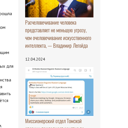
прошла
Расчеловечивание человека
бом
представляет не меньшую угрозу,
чем очеловечивание искусственного
интеллекта, — Владимир Легойда
лящим
12.04.2024
мых для
анства
ся
тавить
ётся
Миссионерский отдел Томской
.