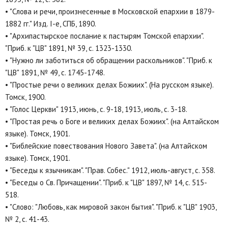
• "Слова и речи, произнесенные в Московской епархии в 1879-
1882 гг." Изд. I-е, СПБ, 1890.
• "Архипастырское послание к пастырям Томской епархии".
"Приб. к "ЦВ" 1891, № 39, с. 1323-1330.
• "Нужно ли заботиться об обращении раскольников". "Приб. к
"ЦВ" 1891, № 49, с. 1745-1748.
• "Простые речи о великих делах Божиих". (На русском языке).
Томск, 1900.
• "Голос Церкви" 1913, июнь, с. 9-18, 1913, июль, с. 3-18.
• "Простая речь о Боге и великих делах Божиих". (на Алтайском
языке). Томск, 1901.
• "Библейские повествования Нового Завета". (на Алтайском
языке). Томск, 1901.
• "Беседы к язычникам". "Прав. Собес." 1912, июль-август, с. 358.
• "Беседы о Св. Причащении". "Приб. к "ЦВ" 1897, № 14, с. 515-
518.
• "Слово: "Любовь, как мировой закон бытия". "Приб. к "ЦВ" 1903,
№ 2, с. 41-43.