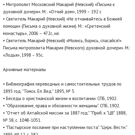
• Митрополит Московский Макарий (Невский) «Письма к
духовной дочери». М.: «Отчий дом», 1999 – 192 с
• Святитель Макарий (Невский) «Не отчаивайтесь в Божией
помощи» (Письма о духовной жизни). М.: «Сретенский
монастырь», 2006 – 472с, ил.
• Святитель Макарий (Невский) «Молись, борись, спасайся!»
Письма митрополита Макария (Невского) духовной дочери». М.:
«Лодья», 1998 – 95с.
Архивные материалы
• Библиография переводных и самостоятельных трудов по
1895 год. "Томск. Еп. Вед." 1895, № 5.
• Беседы о христианской жизни и воспитании. СПБ, 1902.
• "Образование, права и обязанности женщины". СПБ, 1902.
• "Отчет об Алтайской миссии за 1887 год." "Приб. к "ЦВ" 1888,
№ 38, с. 1048-1051.
• "Пастырское послание при наступлении поста". "Церк. Вестн."
1895, № 12, с. 382.