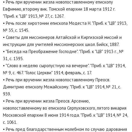
• Речь при вручении жезла новопоставленному епископу
Евфимию, второму вик. Томской епархии 18 марта 1912 г.
"Приб. к "ЦВ" 1913, № 27, с. 1267.
• Речь после хиротонии епископа Модеста Н. "Приб. к "ЦВ" 1913,
№ 35, с. 1545.
• Советы для миссионеров Алтайской и Киргизской миссий и
инструкции для учителей миссионерских школ. Бийск, 1887.
• "Беседа на Преображение Господне". "Приб. к "ЦВ" 1913 г., №
31, с. 1395.
• "Слово в неделю сыропустную на вечерне". "Приб. к "ЦВ" 1914,
№ 9, с. 467. "Голос Церкви" 1914, февраль, с. 17.
• Речь при вручении жезла новопоставленному Преосв.
Димитрию епископу Можайскому. "Приб. к "ЦВ" 1914, № 21, с.
939.
• Речь при вручении жезла Преосв. Арсению,
новопоставленному во епископа Серпуховского, пятого викария
Московской епархии 8 июня 1914 года. "Приб. к "ЦВ" 1914, № 24,
с. 1061.
• Речь пред благодарственным молебном по случаю дарования