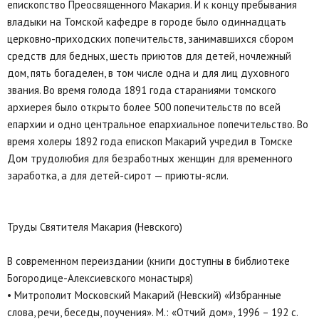
епископство Преосвященного Макария. И к концу пребывания
владыки на Томской кафедре в городе было одиннадцать
церковно-приходских попечительств, занимавшихся сбором
средств для бедных, шесть приютов для детей, ночлежный
дом, пять богаделен, в том числе одна и для лиц духовного
звания. Во время голода 1891 года стараниями томского
архиерея было открыто более 500 попечительств по всей
епархии и одно центральное епархиальное попечительство. Во
время холеры 1892 года епископ Макарий учредил в Томске
Дом трудолюбия для безработных женщин для временного
заработка, а для детей-сирот — приюты-ясли.
Труды Святителя Макария (Невского)
В современном переиздании (книги доступны в библиотеке
Богородице-Алексиевского монастыря)
• Митрополит Московский Макарий (Невский) «Избранные
слова, речи, беседы, поучения». М.: «Отчий дом», 1996 – 192 с.