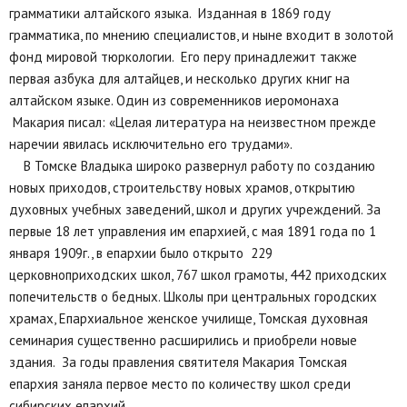
грамматики алтайского языка. Изданная в 1869 году
грамматика, по мнению специалистов, и ныне входит в золотой
фонд мировой тюркологии. Его перу принадлежит также
первая азбука для алтайцев, и несколько других книг на
алтайском языке. Один из современников иеромонаха
Макария писал: «Целая литература на неизвестном прежде
наречии явилась исключительно его трудами».
В Томске Владыка широко развернул работу по созданию
новых приходов, строительству новых храмов, открытию
духовных учебных заведений, школ и других учреждений. За
первые 18 лет управления им епархией, с мая 1891 года по 1
января 1909г., в епархии было открыто 229
церковноприходских школ, 767 школ грамоты, 442 приходских
попечительств о бедных. Школы при центральных городских
храмах, Епархиальное женское училище, Томская духовная
семинария существенно расширились и приобрели новые
здания. За годы правления святителя Макария Томская
епархия заняла первое место по количеству школ среди
сибирских епархий.