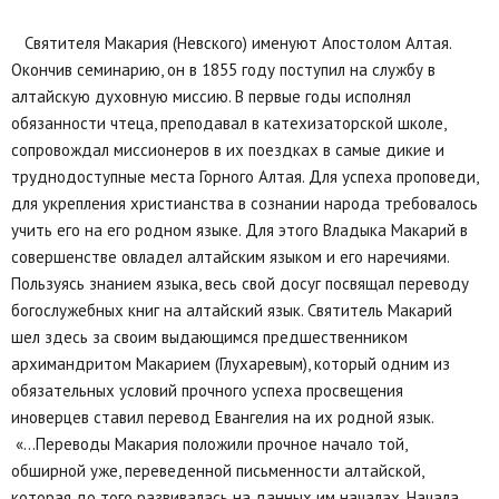
Святителя Макария (Невского) именуют Апостолом Алтая.
Окончив семинарию, он в 1855 году поступил на службу в
алтайскую духовную миссию. В первые годы исполнял
обязанности чтеца, преподавал в катехизаторской школе,
сопровождал миссионеров в их поездках в самые дикие и
труднодоступные места Горного Алтая. Для успеха проповеди,
для укрепления христианства в сознании народа требовалось
учить его на его родном языке. Для этого Владыка Макарий в
совершенстве овладел алтайским языком и его наречиями.
Пользуясь знанием языка, весь свой досуг посвящал переводу
богослужебных книг на алтайский язык. Святитель Макарий
шел здесь за своим выдающимся предшественником
архимандритом Макарием (Глухаревым), который одним из
обязательных условий прочного успеха просвещения
иноверцев ставил перевод Евангелия на их родной язык.
«…Переводы Макария положили прочное начало той,
обширной уже, переведенной письменности алтайской,
которая до того развивалась на данных им началах. Начала