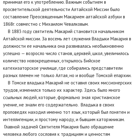
принимал его к употреблению. Важным событием в
просветительской деятельности Алтайской Миссии было
составление Преосвященным Макарием алтайской азбуки в
1868г. совместно с Михаилом Чевалковым.
В 1883 году святитель Макарий становится начальником
Алтайской миссии. За восемь лет служения Владыки Макария в
должности ее начальника она развивалась необыкновенно
успешно — возросло число станов, церквей, школ, увеличилось
количество новокрещенных, открылось Бийское
катехизаторское училище, где собирались представители
разных племен не только Алтая, но и вообще Томской епархии.
В Томске владыка Макарий не оставил своих миссионерских
трудов, изменился только их характер. Здесь было много
ссыльных людей, которые, формально зная христианское
учение, не знали его содержательно. Владыка в своих
проповедях находил именно тот язык, который был понятен и
интеллигенции, и простому народу, и бывшим каторжникам.
Главной задачей Святителя Макария было обращение
человека любого сословия к традициям и ценностям