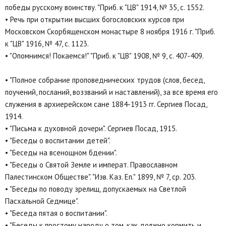
победы русскому воинству. "Приб. к "ЦВ" 1914, № 35, с. 1552.
• Речь при открытии высших богословских курсов при
Московском Скорбященском монастыре 8 ноября 1916 г. "Приб.
к "ЦВ" 1916, № 47, с. 1123.
• "Опомнимся! Покаемся!" "Приб. к "ЦВ" 1908, № 9, с. 407-409.
• "Полное собрание проповеднических трудов (слов, бесед,
поучений, посланий, воззваний и наставлений), за все время его
служения в архиерейском сане 1884-1913 гг. Сергиев Посад,
1914.
• "Письма к духовной дочери". Сергиев Посад, 1915.
• "Беседы о воспитании детей".
• "Беседы на всенощном бдении".
• "Беседы о Святой Земле и императ. Православном
Палестинском Обществе". "Изв. Каз. Еп." 1899, № 7, ср. 203.
• "Беседы по поводу зрелищ, допускаемых на Светлой
Пасхальной Седмице".
• "Беседа пятая о воспитании".
• "Беседы к простому народу о том, как должно кормить и