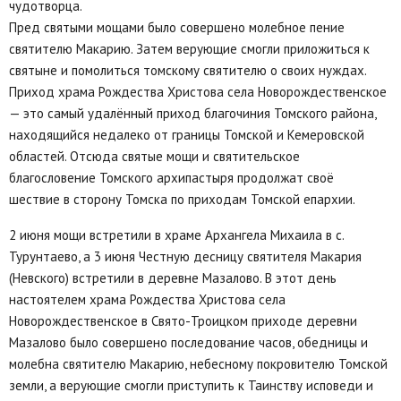
чудотворца.
Пред святыми мощами было совершено молебное пение
святителю Макарию. Затем верующие смогли приложиться к
святыне и помолиться томскому святителю о своих нуждах.
Приход храма Рождества Христова села Новорождественское
— это самый удалëнный приход благочиния Томского района,
находящийся недалеко от границы Томской и Кемеровской
областей. Отсюда святые мощи и святительское
благословение Томского архипастыря продолжат своë
шествие в сторону Томска по приходам Томской епархии.
2 июня мощи встретили в храме Архангела Михаила в с.
Турунтаево, а 3 июня Честную десницу святителя Макария
(Невского) встретили в деревне Мазалово. В этот день
настоятелем храма Рождества Христова села
Новорождественское в Свято-Троицком приходе деревни
Мазалово было совершено последование часов, обедницы и
молебна святителю Макарию, небесному покровителю Томской
земли, а верующие смогли приступить к Таинству исповеди и