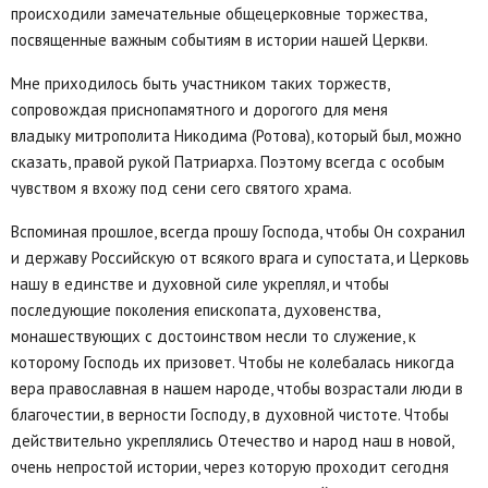
происходили замечательные общецерковные торжества,
посвященные важным событиям в истории нашей Церкви.
Мне приходилось быть участником таких торжеств,
сопровождая приснопамятного и дорогого для меня
владыку митрополита Никодима (Ротова), который был, можно
сказать, правой рукой Патриарха. Поэтому всегда с особым
чувством я вхожу под сени сего святого храма.
Вспоминая прошлое, всегда прошу Господа, чтобы Он сохранил
и державу Российскую от всякого врага и супостата, и Церковь
нашу в единстве и духовной силе укреплял, и чтобы
последующие поколения епископата, духовенства,
монашествующих с достоинством несли то служение, к
которому Господь их призовет. Чтобы не колебалась никогда
вера православная в нашем народе, чтобы возрастали люди в
благочестии, в верности Господу, в духовной чистоте. Чтобы
действительно укреплялись Отечество и народ наш в новой,
очень непростой истории, через которую проходит сегодня