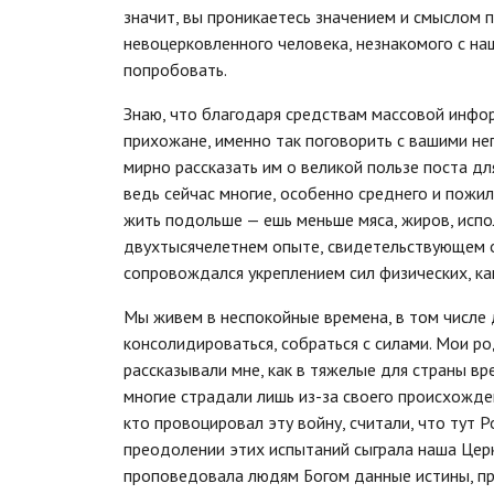
значит, вы проникаетесь значением и смыслом п
невоцерковленного человека, незнакомого с наш
попробовать.
Знаю, что благодаря средствам массовой инфор
прихожане, именно так поговорить с вашими не
мирно рассказать им о великой пользе поста дл
ведь сейчас многие, особенно среднего и пожи
жить подольше — ешь меньше мяса, жиров, испо
двухтысячелетнем опыте, свидетельствующем о 
сопровождался укреплением сил физических, ка
Мы живем в неспокойные времена, в том числе 
консолидироваться, собраться с силами. Мои р
рассказывали мне, как в тяжелые для страны в
многие страдали лишь из-за своего происхожден
кто провоцировал эту войну, считали, что тут Р
преодолении этих испытаний сыграла наша Церк
проповедовала людям Богом данные истины, пр