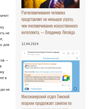
Расчеловечивание человека
начит
представляет не меньшую угрозу,
чем очеловечивание искусственного
еку
интеллекта, — Владимир Легойда
ить не
е,
12.04.2024
ко для
тов —
в
ому
ле в
юди не
Миссионерский отдел Томской
епархии продолжает занятия по