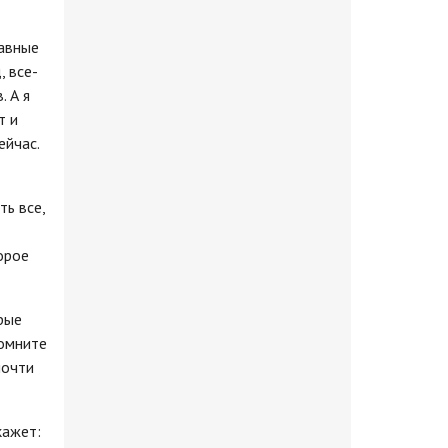
лавные
, все-
. А я
т и
ейчас.
ть все,
орое
рые
помните
почти
кажет: