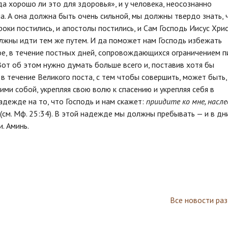
да хорошо ли это для здоровья», и у человека, неосознанно
а. А она должна быть очень сильной, мы должны твердо знать, 
оки постились, и апостолы постились, и Сам Господь Иисус Хри
должны идти тем же путем. И да поможет нам Господь избежать
ное, в течение постных дней, сопровождающихся ограничением п
Вот об этом нужно думать больше всего и, поставив хотя бы
в течение Великого поста, с тем чтобы совершить, может быть,
ми собой, укрепляя свою волю к спасению и укрепляя себя в
надежде на то, что Господь и нам скажет:
приидите ко мне, насл
(см. Мф. 25:34). В этой надежде мы должны пребывать — и в дн
и. Аминь.
Все новости ра