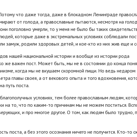
 Потому что даже тогда, даже в блокадном Ленинграде правос
мирают от голода, а православные пытаются, несмотря на голод
они поголовно умерли, то у меня не было бы таких свидетельств
людей, которые даже в экстремальных условиях соблюдали пос
ли замуж, родили здоровых детей, и кое-кто из них жив еще и с
одов нашей национальной истории и вообще из истории рода
о же важен пост. Может быть, мы не в состоянии до конца поня
анизме, когда мы не вкушаем скоромной пищи. Но ведь недаром
ветра главы своея, а от векового опыта и того вдохновения, кот
а путь поста.
 благополучных условиях, тем более православным людям, кото
ки на то, что по каким-то причинам мы не можем поститься. Вс
верующих, и про многое другое. О том, как людям было трудно, 
ть поста, а без этого осознания ничего не получится. Кто-то с