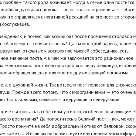
 проблем такого рода возникает, когда в семье один постится,
 двойная духовная нагрузка — он не только ограничивает себя в
ак-то справляться с негативной реакцией на его пост со сторо
и сослуживцев.
реждениях, и помню, как всякий раз после посещения столовой 
 «А почему ты себя истязаешь? Да ты молодой парень, зачем т
 разумных, открытых к восприятию мыслей собеседника, есть
ное значение поста. А в чем же заключается это рациональное
изма. Невозможно постоянно употреблять пищу белковую, изоби
 кровообращения, да и для многих других функций организма.
, а о духовной жизни. Так вот, если пост полезен для физическ
 души. Прежде всего потому, что самоограничение — это очень 
чет быть волевым, сильным — и верующий, и неверующий.
о хочет воспитать в себе сильную волю, особенно неверующим. 
акого воспитания? Да попоститесь в Великий пост — как, может
 Просто примите на себя добровольный отказ от белковой, ско
 вам кажется. И если вы не почувствуете внутренний дискомфорт,