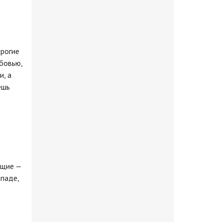
орогие
бовью,
и, а
ешь
ющие —
ападе,