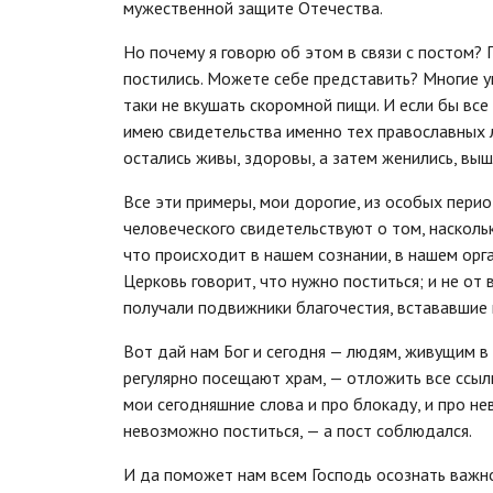
мужественной защите Отечества.
Но почему я говорю об этом в связи с постом?
постились. Можете себе представить? Многие у
таки не вкушать скоромной пищи. И если бы все 
имею свидетельства именно тех православных 
остались живы, здоровы, а затем женились, выш
Все эти примеры, мои дорогие, из особых пери
человеческого свидетельствуют о том, наскольк
что происходит в нашем сознании, в нашем орг
Церковь говорит, что нужно поститься; и не от 
получали подвижники благочестия, встававшие н
Вот дай нам Бог и сегодня — людям, живущим в
регулярно посещают храм, — отложить все ссыл
мои сегодняшние слова и про блокаду, и про не
невозможно поститься, — а пост соблюдался.
И да поможет нам всем Господь осознать важнос