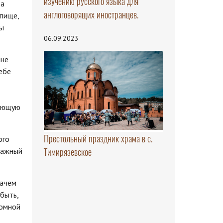
изучению русского языка для
 а
англоговорящих иностранцев.
 пище,
ны
06.09.2023
мне
ебе
лующую
Престольный праздник храма в с.
ого
важный
Тимирязевское
Зачем
 быть,
ромной