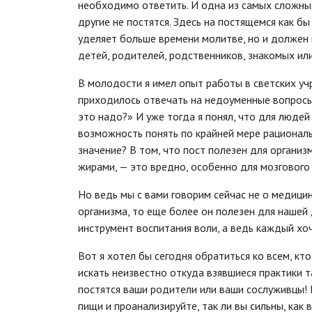
необходимо ответить. И одна из самых сложных
другие не постятся. Здесь на постящемся как бы
уделяет больше времени молитве, но и должен к
детей, родителей, родственников, знакомых ил
В молодости я имел опыт работы в светских уч
приходилось отвечать на недоуменные вопросы:
это надо?» И уже тогда я понял, что для людей
возможность понять по крайней мере рациональ
значение? В том, что пост полезен для орган
жирами, — это вредно, особенно для мозгового
Но ведь мы с вами говорим сейчас не о медицине
организма, то еще более он полезен для нашей
инструмент воспитания воли, а ведь каждый хо
Вот я хотел бы сегодня обратиться ко всем, кт
искать неизвестно откуда взявшиеся практики т
постятся ваши родители или ваши сослуживцы!
пищи и проанализируйте, так ли вы сильны, как