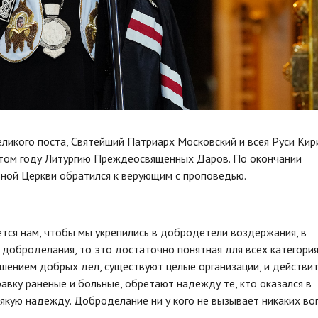
еликого поста, Святейший Патриарх Московский и всея Руси Кир
этом году Литургию Преждеосвященных Даров. По окончании
ной Церкви обратился к верующим с проповедью.
ется нам, чтобы мы укрепились в добродетели воздержания, в
я доброделания, то это достаточно понятная для всех категори
шением добрых дел, существуют целые организации, и действит
вку раненые и больные, обретают надежду те, кто оказался в
якую надежду. Доброделание ни у кого не вызывает никаких во