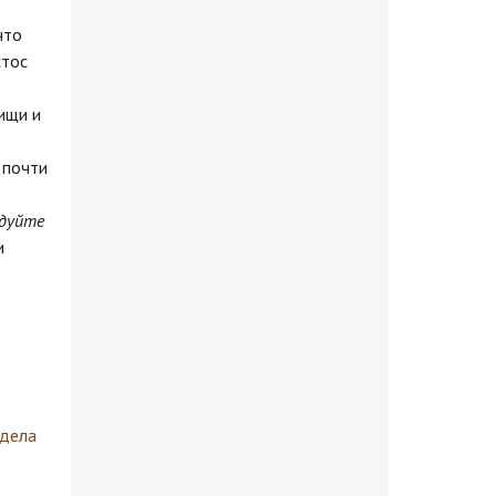
что
стос
ищи и
 почти
едуйте
и
здела