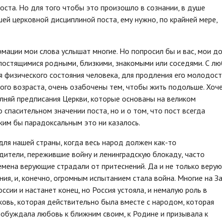
оста. Но для того чтобы это произошло в сознании, в душе
ей церковной дисциплиной поста, ему нужно, по крайней мере,
мации мои слова услышат многие. Но попросил бы и вас, мои д
постящимися родными, близкими, знакомыми или соседями. С лю
я физического состояния человека, для продления его молодост
лого возраста, очень озабочены тем, чтобы жить подольше. Хоч
лняй предписания Церкви, которые основаны на великом
спасительном значении поста, но и о том, что пост всегда
ким бы парадоксальным это ни казалось.
для нашей страны, когда весь народ должен как-то
одители, пережившие войну и ленинградскую блокаду, часто
ремена верующие страдали от притеснений. Да и не только веру
ия, и, конечно, огромным испытанием стала война. Многие на З
оссии и настанет конец, но Россия устояла, и немалую роль в
овь, которая действительно была вместе с народом, которая
обуждала любовь к ближним своим, к Родине и призывала к