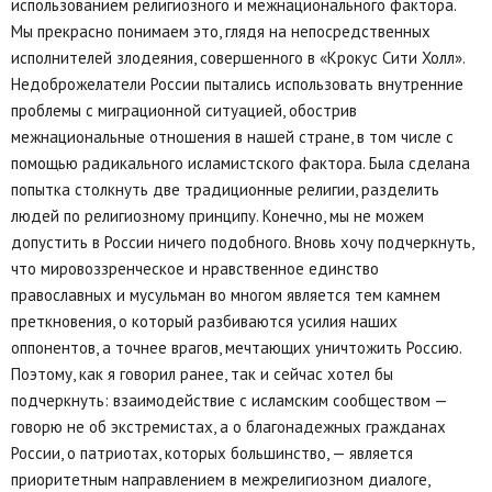
использованием религиозного и межнационального фактора.
Мы прекрасно понимаем это, глядя на непосредственных
исполнителей злодеяния, совершенного в «Крокус Сити Холл».
Недоброжелатели России пытались использовать внутренние
проблемы с миграционной ситуацией, обострив
межнациональные отношения в нашей стране, в том числе с
помощью радикального исламистского фактора. Была сделана
попытка столкнуть две традиционные религии, разделить
людей по религиозному принципу. Конечно, мы не можем
допустить в России ничего подобного. Вновь хочу подчеркнуть,
что мировоззренческое и нравственное единство
православных и мусульман во многом является тем камнем
преткновения, о который разбиваются усилия наших
оппонентов, а точнее врагов, мечтающих уничтожить Россию.
Поэтому, как я говорил ранее, так и сейчас хотел бы
подчеркнуть: взаимодействие с исламским сообществом —
говорю не об экстремистах, а о благонадежных гражданах
России, о патриотах, которых большинство, — является
приоритетным направлением в межрелигиозном диалоге,