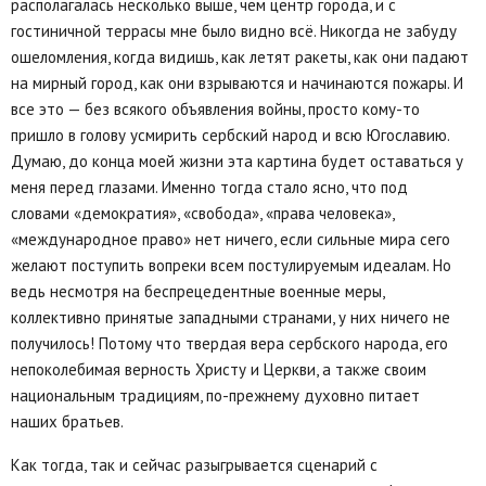
располагалась несколько выше, чем центр города, и с
гостиничной террасы мне было видно всё. Никогда не забуду
ошеломления, когда видишь, как летят ракеты, как они падают
на мирный город, как они взрываются и начинаются пожары. И
все это — без всякого объявления войны, просто кому-то
пришло в голову усмирить сербский народ и всю Югославию.
Думаю, до конца моей жизни эта картина будет оставаться у
меня перед глазами. Именно тогда стало ясно, что под
словами «демократия», «свобода», «права человека»,
«международное право» нет ничего, если сильные мира сего
желают поступить вопреки всем постулируемым идеалам. Но
ведь несмотря на беспрецедентные военные меры,
коллективно принятые западными странами, у них ничего не
получилось! Потому что твердая вера сербского народа, его
непоколебимая верность Христу и Церкви, а также своим
национальным традициям, по-прежнему духовно питает
наших братьев.
Как тогда, так и сейчас разыгрывается сценарий с