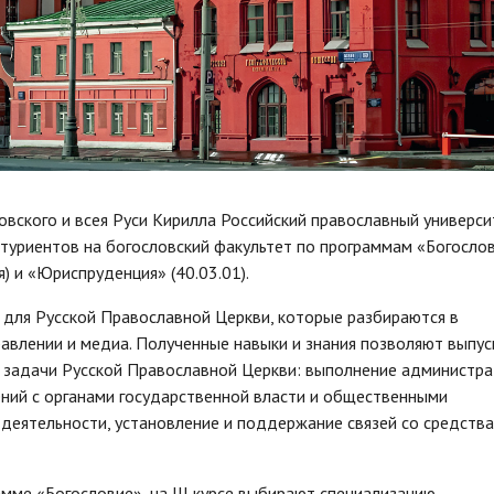
вского и всея Руси Кирилла Российский православный универси
туриентов на богословский факультет по программам «Богослов
) и «Юриспруденция» (40.03.01).
 для Русской Православной Церкви, которые разбираются в
авлении и медиа. Полученные навыки и знания позволяют выпу
е задачи Русской Православной Церкви: выполнение администр
ений с органами государственной власти и общественными
деятельности, установление и поддержание связей со средств
мме «Богословие», на III курсе выбирают специализацию