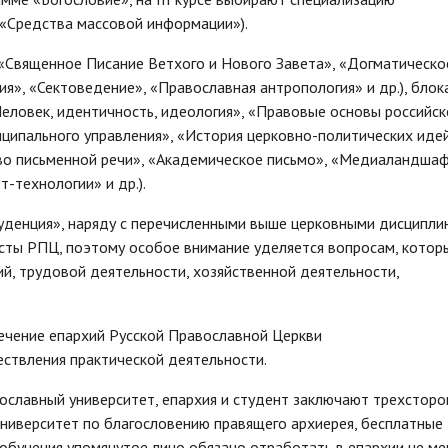
 «Средства массовой информации»).
(«Священное Писание Ветхого и Нового Завета», «Догматическо
я», «Сектоведение», «Православная антропология» и др.), блок
еловек, идентичность, идеология», «Правовые основы российск
иципального управления», «История церковно-политических идей
тво письменной речи», «Академическое письмо», «Медиаландша
-технологии» и др.).
уденция», наряду с перечисленными выше церковными дисципли
сты РПЦ, поэтому особое внимание уделяется вопросам, котор
й, трудовой деятельности, хозяйственной деятельности,
ечение епархий Русской Православной Церкви
ствления практической деятельности.
ославный университет, епархия и студент заключают трехсторо
университет по благословению правящего архиерея, бесплатные
 обучения упомянутое лицо обязано отработать в епархии не ме