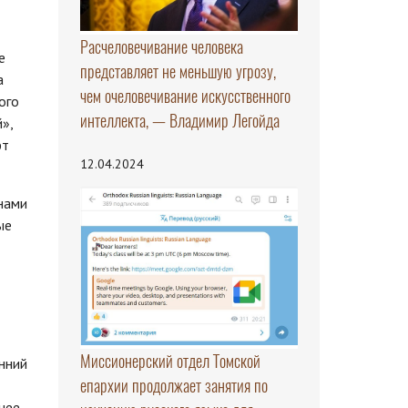
Расчеловечивание человека
е
представляет не меньшую угрозу,
а
чем очеловечивание искусственного
ого
интеллекта, — Владимир Легойда
»,
фт
12.04.2024
нами
ые
Миссионерский отдел Томской
нний
епархии продолжает занятия по
нее