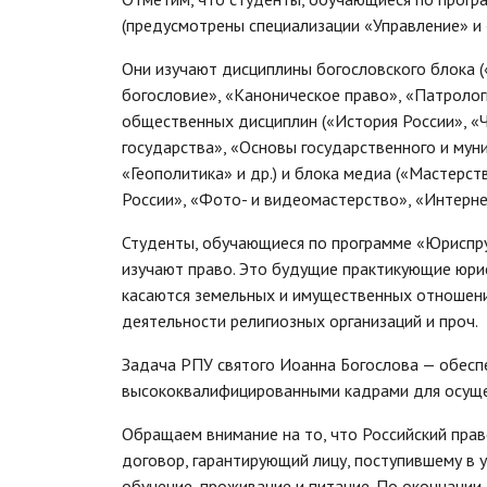
(предусмотрены специализации «Управление» и
Они изучают дисциплины богословского блока 
богословие», «Каноническое право», «Патрологи
общественных дисциплин («История России», «Ч
государства», «Основы государственного и мун
«Геополитика» и др.) и блока медиа («Мастерс
России», «Фото- и видеомастерство», «Интернет
Студенты, обучающиеся по программе «Юриспр
изучают право. Это будущие практикующие юри
касаются земельных и имущественных отношени
деятельности религиозных организаций и проч.
Задача РПУ святого Иоанна Богослова — обесп
высококвалифицированными кадрами для осуще
Обращаем внимание на то, что Российский прав
договор, гарантирующий лицу, поступившему в 
обучение, проживание и питание. По окончании