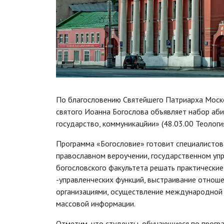
По благословению Святейшего Патриарха Моско
святого Иоанна Богослова объявляет набор аби
государство, коммуникацйии» (48.03.00 Теология
Программа «Богословие» готовит специалистов
православном вероучении, государственном упр
богословского факультета решать практически
-управленческих функций, выстраивание отнош
организациями, осуществление международной 
массовой информации.
Отметим, что студенты, обучающиеся по програ