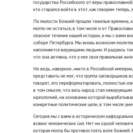
государства Российского от веры православной,
кто старался войти в этот, как говорим теперь
По милости Божией прошли тяжелые времена, ко
могло не остаться, в том числе и от Православ
опасное течение нашей истории, и мы с вами 
соборе Петербурга. Мы вновь возносим молитвы
наполняются верующими людьми. И радуюсь том
что она активна, что у нее своя правильная жиз
Но ведь, наверное, никто в Российской империи
представить не мог, что группа заговорщиков в
говорят, его переформатировать, полностью изм
в том смысле, что весь народ стал неверующим
идеологией, на основании которой вырабатывал
конкретные политические цели, в том числе ун
Сегодня мы с вами в историческом кафедральном
всяких человеческих сил. Нет ни одной человеч
которая могла бы противостоять воле Божией. 