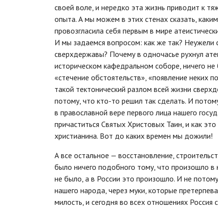
своей воле, и нередко эта жизнь приводит к т
опыта. А мы можем в этих стенах сказать, каки
провозгласила себя первым в мире атеистически
И мы задаемся вопросом: как же так? Неужели 
сверхдержавы? Почему в одночасье рухнул ате
историческом кафедральном соборе, ничего не 
«стечение обстоятельств», «появление неких по
такой тектонический разлом всей жизни сверхд
потому, что кто-то решил так сделать. И потом
в православной вере первого лица нашего госу
причаститься Святых Христовых Таин, и как это
христианина. Вот до каких времен мы дожили!
А все остальное — восстановление, строительс
было ничего подобного тому, что произошло в н
не было, а в России это произошло. И не потому
нашего народа, через муки, которые претерпев
милость, и сегодня во всех отношениях Россия