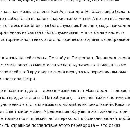
рхиальная жизнь столицы. Как Александро-Невская лавра была 
этот собор стал началом епархиальной жизни. А потом наступил
 что здесь возобновятся богослужения. Конечно, сюда приходил
рам никак не связан с богослужениями, — а сегодня у нас есть
исторических стенах этого исторического храма, кафедральног
в жизни нашей страны. Петербург, Петроград, Ленинград, снова
 смене эпох, о смене, если хотите, культурных начал, а также
осле всей этой круговерти снова вернулись к первоначальному
о апостола Петра.
е в названии дело — дело в жизни людей. Наш город — говорю т
 мои предки связаны с Петербургом, — отмеченный и многими св
щунственно его стали называть, «колыбелью революции». Какая 
ля счастливой жизни. А революция обрушила ход жизни историч
е только политический, но и переворот в сознании людей, воо
 быть, страшное последствие этого переворота — это отказ