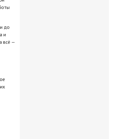
аботы
ии до
а и
а всё —
бое
ких