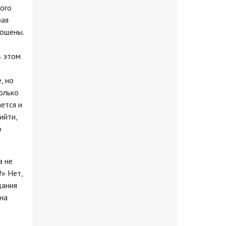
ного
рая
рошены.
в этом
, но
олько
ется и
ийти,
о
а не
!» Нет,
дания
 на