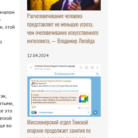
началом
Расчеловечивание человека
о
представляет не меньшую угрозу,
и, этой
чем очеловечивание искусственного
интеллекта, — Владимир Легойда
о
12.04.2024
ак,
ятыми,
же это
еской
Миссионерский отдел Томской
бще во
епархии продолжает занятия по