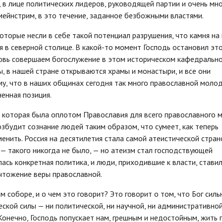
 в лице политических лидеров, руководящей партии и очень мно
, мейнстрим, в это течение, заданное безбожными властями.
торые несли в себе такой потенциал разрушения, что камня на
ия в северной столице. В какой-то момент Господь остановил эт
вновь совершаем богослужение в этом историческом кафедральн
, в нашей стране открываются храмы и монастыри, и все они
у, что в наших общинах сегодня так много православной моло
ненная позиция.
, которая была оплотом Православия для всего православного м
озбудит сознание людей таким образом, что сумеет, как теперь
енить. Россия на десятилетия стала самой атеистической стран
 — такого никогда не было, — но атеизм стал господствующей
ась конкретная политика, и люди, приходившие к власти, стави
ичтожение веры православной.
 соборе, и о чем это говорит? Это говорит о том, что Бог силь
еской силы — ни политической, ни научной, ни административной
Конечно, Господь попускает нам, грешным и недостойным, жить 