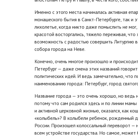
Именно с этого места начиналась активная епа
монашеского бытия в Санкт-Петербурге, так и 
лихолетье, когда никто даже помыслить не мог,
красотой восторгались, тяжело переживая, что х
возможность с радостью совершить Литургию в 
собора города на Неве.
Конечно, очень многое произошло и происходит 
Петербург — даже смена этих названий говорит о
политических идей. И ведь замечательно, что п
наименованию города: Петербург, город святог
Название города — это очень хорошо, но ведь н
потому что сам родился здесь и по линии мамы
и активной церковной жизнью, оказался, как ко
«колыбель»? В колыбели ребенок, рожденный д
России. Произошел колоссальный переворот — н
всем устройстве государства. Но самое, может