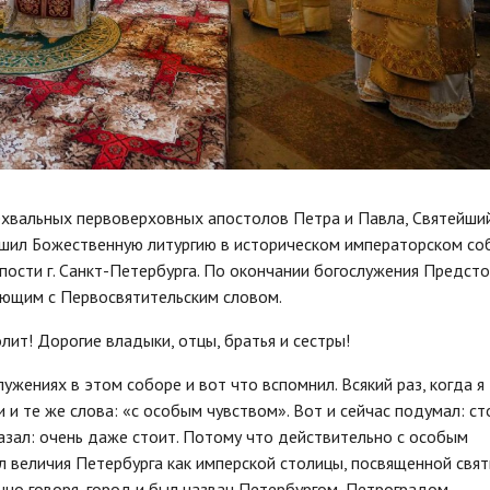
сехвальных первоверховных апостолов Петра и Павла, Святейши
ршил Божественную литургию в историческом императорском со
ости г. Санкт-Петербурга. По окончании богослужения Предсто
ующим с Первосвятительским словом.
т! Дорогие владыки, отцы, братья и сестры!
жениях в этом соборе и вот что вспомнил. Всякий раз, когда я
 и те же слова: «с особым чувством». Вот и сейчас подумал: ст
казал: очень даже стоит. Потому что действительно с особым
л величия Петербурга как имперской столицы, посвященной свя
енно говоря, город и был назван Петербургом, Петроградом.