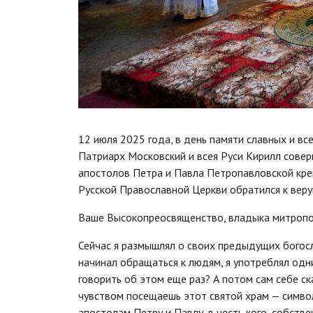
12 июля 2025 года, в день памяти славных и в
Патриарх Московский и всея Руси Кирилл сове
апостолов Петра и Павла Петропавловской креп
Русской Православной Церкви обратился к вер
Ваше Высокопреосвященство, владыка митрополи
Сейчас я размышлял о своих предыдущих богослу
начинал обращаться к людям, я употреблял одни
говорить об этом еще раз? А потом сам себе с
чувством посещаешь этот святой храм — симво
апостолам Петру и Павлу, в честь кого, собств