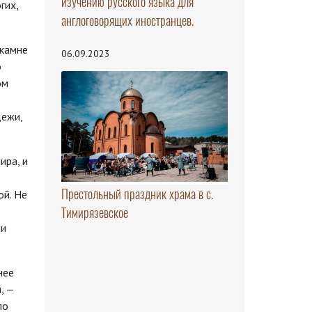
изучению русского языка для
гих,
англоговорящих иностранцев.
 камне
06.09.2023
о
ом
дежи,
ира, и
Престольный праздник храма в с.
ой. Не
Тимирязевское
ли
нее
, —
по