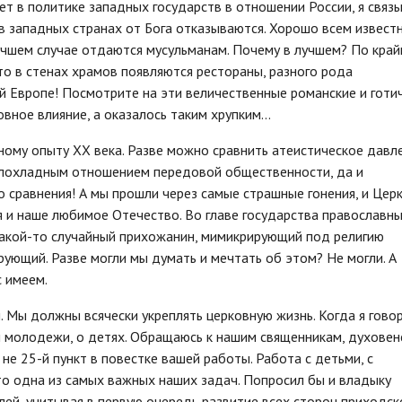
ет в политике западных государств в отношении России, я связ
в западных странах от Бога отказываются. Хорошо всем известн
лучшем случае отдаются мусульманам. Почему в лучшем? По край
сто в стенах храмов появляются рестораны, разного рода
ой Европе! Посмотрите на эти величественные романские и готи
ое влияние, а оказалось таким хрупким...
шному опыту XX века. Разве можно сравнить атеистическое давл
плохладным отношением передовой общественности, да и
го сравнения! А мы прошли через самые страшные гонения, и Цер
я и наше любимое Отечество. Во главе государства православн
акой-то случайный прихожанин, мимикрирующий под религию
рующий. Разве могли мы думать и мечтать об этом? Не могли. А
с имеем.
 Мы должны всячески укреплять церковную жизнь. Когда я говор
й молодежи, о детях. Обращаюсь к нашим священникам, духовен
не 25-й пункт в повестке вашей работы. Работа с детьми, с
о одна из самых важных наших задач. Попросил бы и владыку
ей, учитывая в первую очередь развитие всех сторон приходск