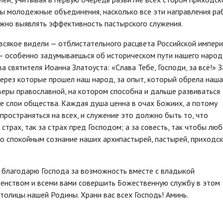
вны молодежные объединения, насколько все эти направления р
ужно выявлять эффективность пастырского служения.
 всякое видели — отблистательного расцвета Российской импер
 — особенно задумываешься об историческом пути нашего народ
 святителя Иоанна Златоуста: «Слава Тебе, Господи, за всё!» З
 через которые прошел наш народ, за опыт, который обрела наша
еры православной, на котором способна и дальше развиваться
се слои общества. Каждая душа ценна в очах Божиих, а потому
ространяться на всех, и служение это должно быть то, что
за страх, так за страх пред Господом; а за совесть, так чтобы лю
яло спокойным сознание наших архипастырей, пастырей, приходс
з благодарю Господа за возможность вместе с владыкой
енством и всеми вами совершить Божественную службу в этом
олицы нашей Родины. Храни вас всех Господь! Аминь.