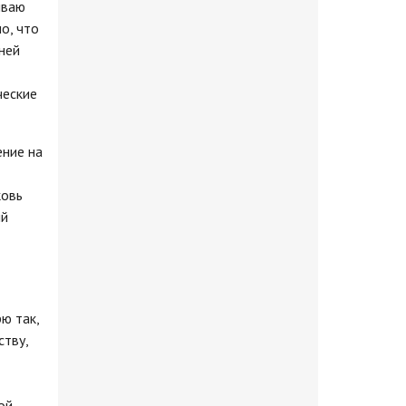
ываю
о, что
ней
ческие
ение на
ковь
ый
ю так,
ству,
ой