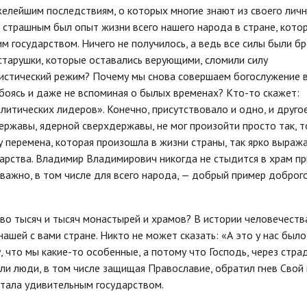
яжелейшим последствиям, о которых многие знают из своего лич
м страшным был опыт жизни всего нашего народа в стране, кото
м государством. Ничего не получилось, а ведь все силы были б
старушки, которые оставались верующими, сломили силу
истический режим? Почему мы снова совершаем богослужение 
боясь и даже не вспоминая о былых временах? Кто-то скажет:
литических лидеров». Конечно, присутствовало и одно, и другое
ержавы, ядерной сверхдержавы, не мог произойти просто так, т
у перемена, которая произошла в жизни страны, так ярко выража
дарства. Владимир Владимирович никогда не стыдится в храм пр
 важно, в том числе для всего народа, — добрый пример доброг
тво тысяч и тысяч монастырей и храмов? В истории человечеств
ашей с вами стране. Никто не может сказать: «А это у нас было
, что мы какие-то особенные, а потому что Господь, через стра
али люди, в том числе защищая Православие, обратил гнев Свой
 стала удивительным государством.