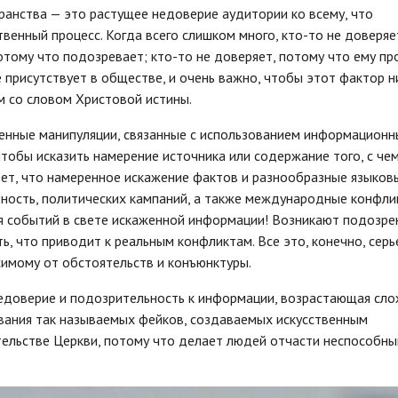
анства — это растущее недоверие аудитории ко всему, что
венный процесс. Когда всего слишком много, кто-то не доверяе
отому что подозревает; кто-то не доверяет, потому что ему пр
е присутствует в обществе, и очень важно, чтобы этот фактор н
м со словом Христовой истины.
ленные манипуляции, связанные с использованием информационн
чтобы исказить намерение источника или содержание того, с че
рет, что намеренное искажение фактов и разнообразные языковы
ость, политических кампаний, а также международные конфли
я событий в свете искаженной информации! Возникают подозре
, что приводит к реальным конфликтам. Все это, конечно, серь
симому от обстоятельств и конъюнктуры.
Недоверие и подозрительность к информации, возрастающая сл
авания так называемых фейков, создаваемых искусственным
етельстве Церкви, потому что делает людей отчасти неспособн