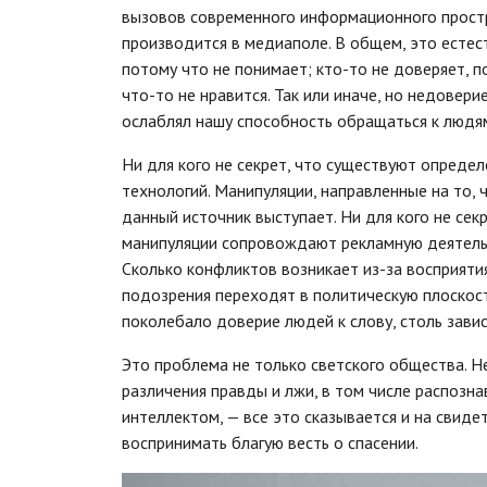
вызовов современного информационного простр
производится в медиаполе. В общем, это естест
потому что не понимает; кто-то не доверяет, п
что-то не нравится. Так или иначе, но недовери
ослаблял нашу способность обращаться к людя
Ни для кого не секрет, что существуют опреде
технологий. Манипуляции, направленные на то, 
данный источник выступает. Ни для кого не сек
манипуляции сопровождают рекламную деятельн
Сколько конфликтов возникает из-за восприяти
подозрения переходят в политическую плоскость
поколебало доверие людей к слову, столь зави
Это проблема не только светского общества. 
различения правды и лжи, в том числе распозн
интеллектом, — все это сказывается и на свид
воспринимать благую весть о спасении.