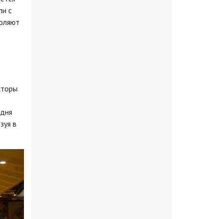
ли с
воляют
е
кторы
одня
зуя в