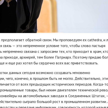
 предполагает обратной связи. Мы проповедуем ex cathedra, и 
 связь — это непременное условие того, чтобы слово пастыря
ь непременно связана с запросами тех, кто приходит в храм, кт
 на приходе, архиерей, тем более Патриарх. Поэтому придаю бо
ще и еще раз хотел бы сердечно всех вас приветствовать.
ботки данных сегодня возможно создавать мгновенно
, чего, конечно, в прошлом быть не могло. Действительно, эт
личается от всех предыдущих исторических периодов. Когда-т
промышленные товары, был неким двигателем технической рево
 конвейеры на автомобильных заводах в Соединенных Штатах, 
ействительно сыграло большой рост в промышленном развитии. 
зводству и передаче информации, совокупность которой назыв