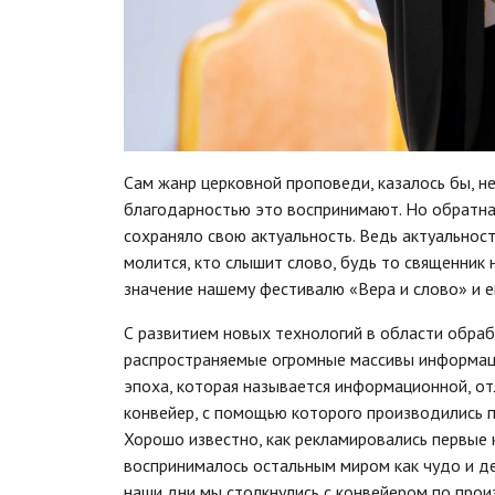
Сам жанр церковной проповеди, казалось бы, не
благодарностью это воспринимают. Но обратная
сохраняло свою актуальность. Ведь актуальност
молится, кто слышит слово, будь то священник
значение нашему фестивалю «Вера и слово» и е
С развитием новых технологий в области обра
распространяемые огромные массивы информации
эпоха, которая называется информационной, от
конвейер, с помощью которого производились 
Хорошо известно, как рекламировались первые
воспринималось остальным миром как чудо и д
наши дни мы столкнулись с конвейером по прои