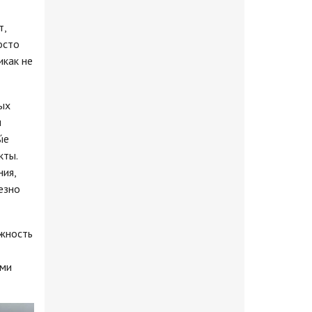
т,
осто
икак не
ых
м
́е
кты.
ния,
езно
ожность
ыми