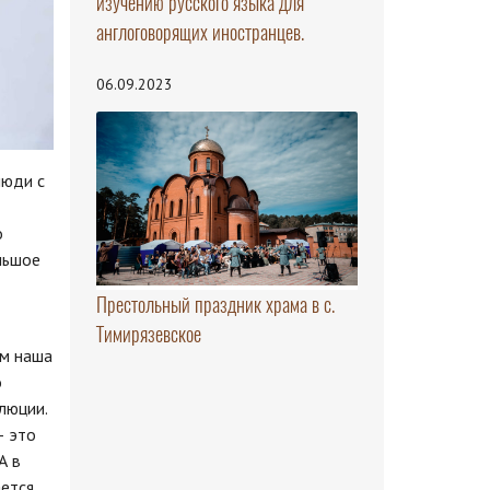
изучению русского языка для
англоговорящих иностранцев.
06.09.2023
люди с
о
льшое
Престольный праздник храма в с.
Тимирязевское
им наша
о
люции.
— это
А в
ается