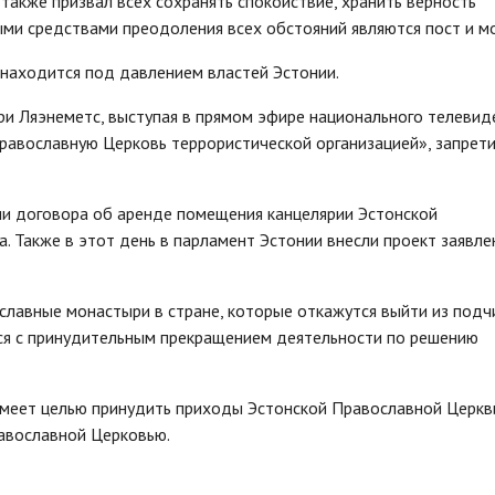
акже призвал всех сохранять спокойствие, хранить верность
ми средствами преодоления всех обстояний являются пост и м
 находится под давлением властей Эстонии.
ри Ляэнеметс, выступая в прямом эфире национального телевид
равославную Церковь террористической организацией», запрети
ии договора об аренде помещения канцелярии Эстонской
 Также в этот день в парламент Эстонии внесли проект заявле
ославные монастыри в стране, которые откажутся выйти из подч
ься с принудительным прекращением деятельности по решению
меет целью принудить приходы Эстонской Православной Церкв
равославной Церковью.