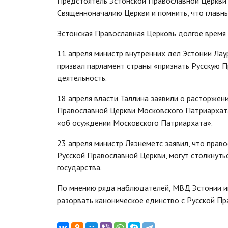
Предстоятель Эстонской Православной Церкви т
Священноначалию Церкви и помнить, что главны
Эстонская Православная Церковь долгое время
11 апреля министр внутренних дел Эстонии Лау
призвал парламент страны «признать Русскую П
деятельность.
18 апреля власти Таллина заявили о расторжен
Православной Церкви Московского Патриархата.
«об осуждении Московского Патриархата».
23 апреля министр Ляэнеметс заявил, что прав
Русской Православной Церкви, могут столкнут
государства.
По мнению ряда наблюдателей, МВД Эстонии и
разорвать каноническое единство с Русской П