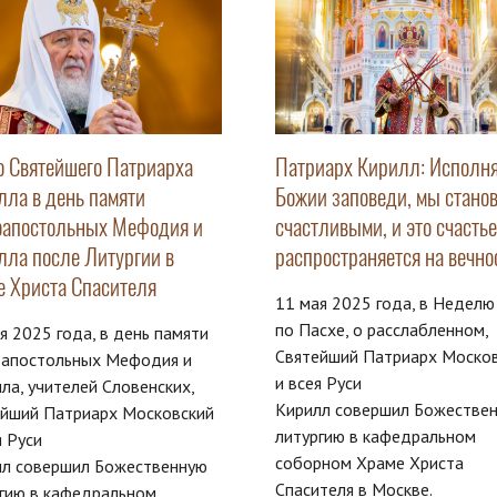
о Святейшего Патриарха
Патриарх Кирилл: Исполн
лла в день памяти
Божии заповеди, мы стано
оапостольных Мефодия и
счастливыми, и это счастье
лла после Литургии в
распространяется на вечно
е Христа Спасителя
11 мая 2025 года, в Неделю
по Пасхе, о расслабленном,
я 2025 года, в день памяти
Святейший Патриарх Моско
оапостольных Мефодия и
и всея Руси
ла, учителей Словенских,
Кирилл совершил Божестве
ейший Патриарх Московский
литургию в кафедральном
я Руси
соборном Храме Христа
лл совершил Божественную
Спасителя в Москве.
гию в кафедральном