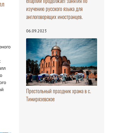
епархии продолжает занятия по
лл
изучению русского языка для
англоговорящих иностранцев.
06.09.2023
рного
х
илл
го
ого
ой
Престольный праздник храма в с.
Тимирязевское