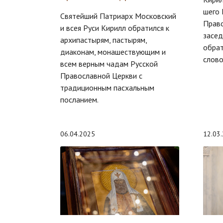
шего 
Святейший Патриарх Московский
Право
и всея Руси Кирилл обратился к
засед
архипастырям, пастырям,
обрат
диаконам, монашествующим и
слово
всем верным чадам Русской
Православной Церкви с
традиционным пасхальным
посланием.
06.04.2025
12.03