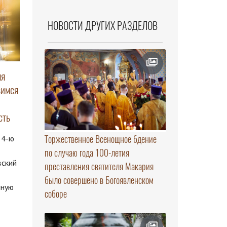
НОВОСТИ ДРУГИХ РАЗДЕЛОВ
яя
вимся
сть
Торжественное Всенощное бдение
 4-ю
по случаю года 100-летия
вский
преставления святителя Макария
было совершено в Богоявленском
нную
соборе