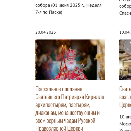
собора (01 июня 2025 г., Неделя
собо
7-я по Пасхе)
Спаси
20.04.2025
10.04
Пасхальное послание
Свят
Святейшего Патриарха Кирилла
возг
архипастырям, пастырям,
Церк
диаконам, монашествующим и
10 ап
всем верным чадам Русской
Моско
Православной Церкви
Кирил