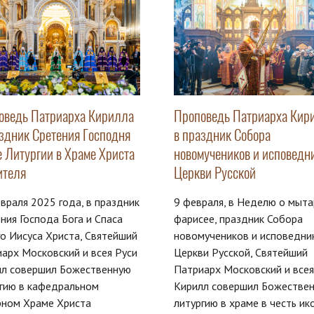
оведь Патриарха Кирилла
Проповедь Патриарха Кир
аздник Сретения Господня
в праздник Собора
е Литургии в Храме Христа
новомучеников и исповедн
ителя
Церкви Русской
враля 2025 года, в праздник
9 февраля, в Неделю о мыта
ния Господа Бога и Спаса
фарисее, праздник Собора
о Иисуса Христа, Святейший
новомучеников и исповедни
арх Московский и всея Руси
Церкви Русской, Святейший
лл совершил Божественную
Патриарх Московский и всея
гию в кафедральном
Кирилл совершил Божестве
рном Храме Христа
литургию в храме в честь ик