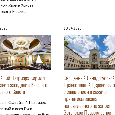
рном Храме Христа
теля в Москве.
.2025
10.04.2025
ейший Патриарх Кирилл
Священный Синод Русской
лавил заседание Высшего
Православной Церкви выс
овного Совета
с заявлением в связи с
принятием закона,
реля Святейший Патриарх
направленного на запрет
вский и всея Руси
Эстонской Православной
л возглавил заседание Выс