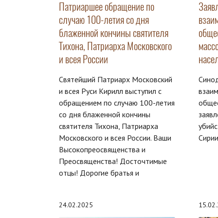
Патриаршее обращение по
Заяв
случаю 100-летия со дня
взаи
блаженной кончины святителя
обще
Тихона, Патриарха Московского
масс
и всея России
насе
Святейший Патриарх Московский
Сино
и всея Руси Кирилл выступил с
взаи
обращением по случаю 100-летия
обще
со дня блаженной кончины
заявл
святителя Тихона, Патриарха
убийс
Московского и всея России. Ваши
Сирии
Высокопреосвященства и
Преосвященства! Досточтимые
отцы! Дорогие братья и
24.02.2025
15.02