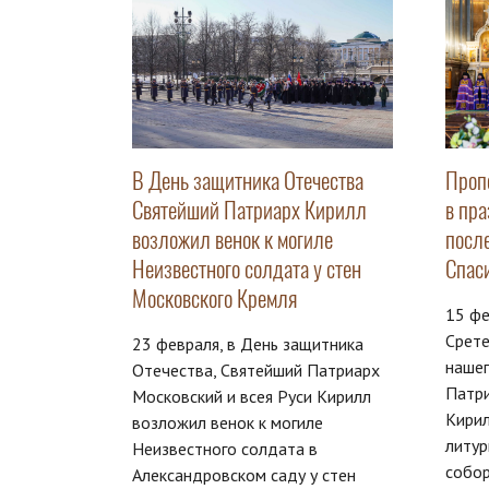
В День защитника Отечества
Проп
Святейший Патриарх Кирилл
в пр
возложил венок к могиле
посл
Неизвестного солдата у стен
Спас
Московского Кремля
15 фе
Срете
23 февраля, в День защитника
нашег
Отечества, Святейший Патриарх
Патри
Московский и всея Руси Кирилл
Кири
возложил венок к могиле
литур
Неизвестного солдата в
собо
Александровском саду у стен