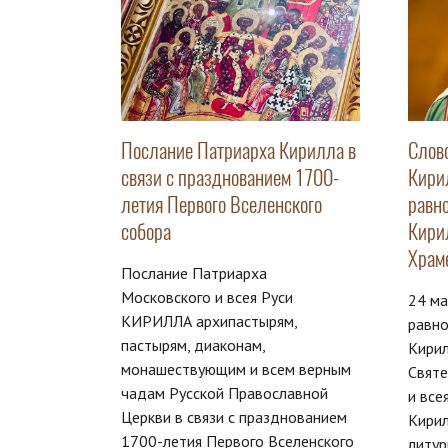
Послание Патриарха Кирилла в
Слов
связи с празднованием 1700-
Кири
летия Первого Вселенского
равн
собора
Кири
Храм
Послание Патриарха
Московского и всея Руси
24 ма
КИРИЛЛА архипастырям,
равн
пастырям, диаконам,
Кирил
монашествующим и всем верным
Свят
чадам Русской Православной
и все
Церкви в связи с празднованием
Кири
1700-летия Первого Вселенского
литур