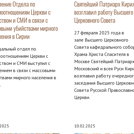
ление Отдела по
Святейший Патриарх Кири
моотношениям Церкви с
возглавил работу Высшего
ством и СМИ в связи с
Церковного Совета
овыми убийствами мирного
27 февраля 2025 года в
ления в Сирии
зале Высшего Церковного
Совета кафедрального собо
дальный отдел по
Храма Христа Спасителя в
моотношениям Церкви с
Москве Святейший Патриар
ством и СМИ выступил с
Московский и всея Руси Кир
ением в связи с массовыми
возглавил работу очередно
твами мирного населения в
заседания Высшего Церковн
.
Совета Русской Православн
Церкви.
.2025
10.02.2025