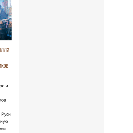
илла
иков
ре и
ков
 Руси
нную
оны