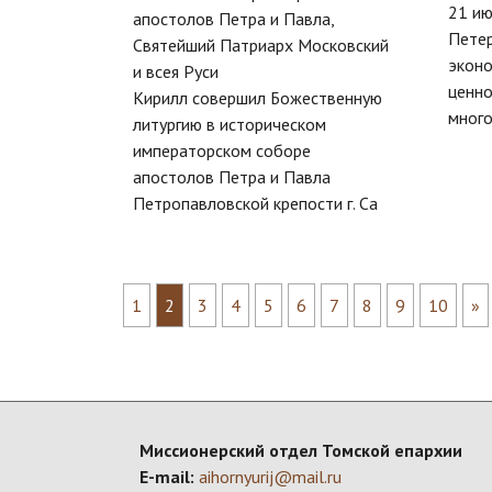
21 ию
апостолов Петра и Павла,
Пете
Святейший Патриарх Московский
экон
и всея Руси
ценно
Кирилл совершил Божественную
много
литургию в историческом
императорском соборе
апостолов Петра и Павла
Петропавловской крепости г. Са
1
2
3
4
5
6
7
8
9
10
»
Миссионерский отдел Томской епархии
E-mail:
aihornyurij@mail.ru