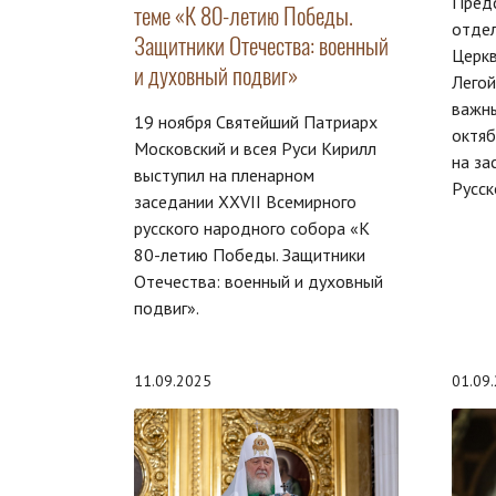
Пред
теме «К 80-летию Победы.
отде
Защитники Отечества: военный
Церкв
и духовный подвиг»
Легой
важны
19 ноября Святейший Патриарх
октяб
Московский и всея Руси Кирилл
на за
выступил на пленарном
Русск
заседании XXVII Всемирного
русского народного собора «К
80-летию Победы. Защитники
Отечества: военный и духовный
подвиг».
11.09.2025
01.09