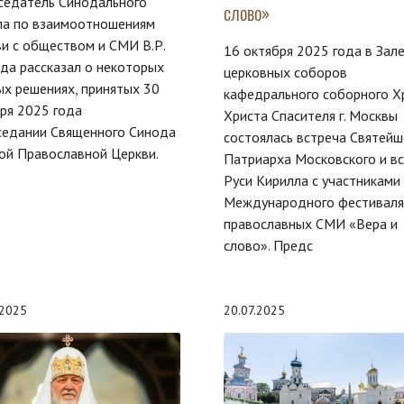
седатель Синодального
слово»
ла по взаимоотношениям
и с обществом и СМИ В.Р.
16 октября 2025 года в Зал
да рассказал о некоторых
церковных соборов
х решениях, принятых 30
кафедрального соборного Х
ря 2025 года
Христа Спасителя г. Москвы
седании Священного Синода
состоялась встреча Святейш
ой Православной Церкви.
Патриарха Московского и вс
Руси Кирилла с участниками
Международного фестиваля
православных СМИ «Вера и
слово». Предс
.2025
20.07.2025