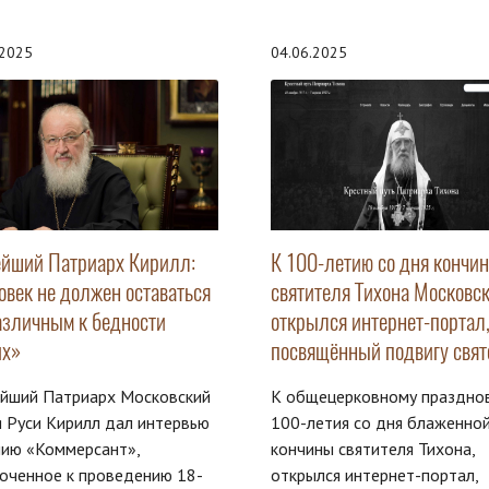
.2025
04.06.2025
ейший Патриарх Кирилл:
К 100-летию со дня кончи
овек не должен оставаться
святителя Тихона Московск
азличным к бедности
открылся интернет-портал
их»
посвящённый подвигу свят
ейший Патриарх Московский
К общецерковному праздно
я Руси Кирилл дал интервью
100-летия со дня блаженно
нию «Коммерсант»,
кончины святителя Тихона,
оченное к проведению 18-
открылся интернет-портал,