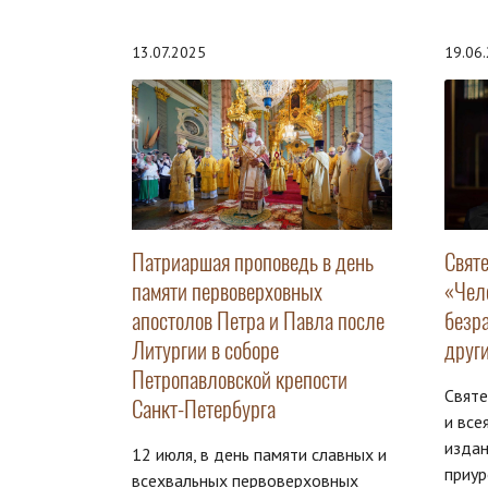
13.07.2025
19.06
Патриаршая проповедь в день
Свят
памяти первоверховных
«Чел
апостолов Петра и Павла после
безр
Литургии в соборе
друг
Петропавловской крепости
Свят
Санкт-Петербурга
и все
изда
12 июля, в день памяти славных и
приур
всехвальных первоверховных