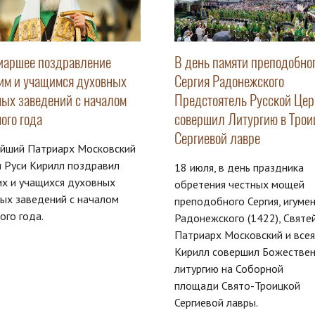
иаршее поздравление
В день памяти преподобно
им и учащимся духовных
Сергия Радонежского
ных заведений с началом
Предстоятель Русской Цер
ого года
совершил Литургию в Трои
Сергиевой лавре
ейший Патриарх Московский
я Руси Кирилл поздравил
18 июля, в день праздника
х и учащихся духовных
обретения честных мощей
ых заведений с началом
преподобного Сергия, игуме
ого года.
Радонежского (1422), Святе
Патриарх Московский и всея
Кирилл совершил Божестве
литургию на Соборной
площади Свято-Троицкой
Сергиевой лавры.