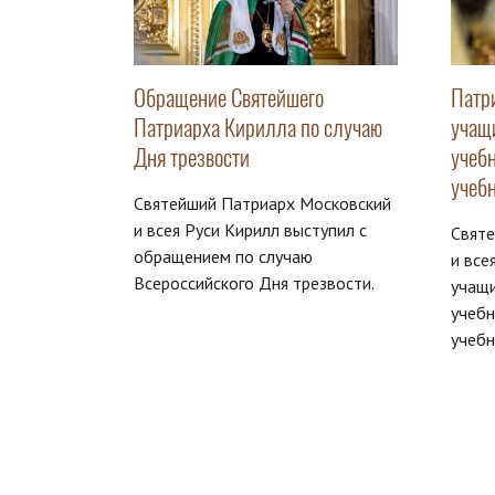
Обращение Святейшего
Патр
Патриарха Кирилла по случаю
учащ
Дня трезвости
учеб
учебн
Святейший Патриарх Московский
и всея Руси Кирилл выступил с
Свят
обращением по случаю
и все
Всероссийского Дня трезвости.
учащи
учебн
учебн