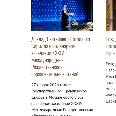
Доклад Святейшего Патриарха
Рожд
Кирилла на пленарном
Патр
заседании XXXIV
Руси
Международных
Рожд
Рождественских
Патри
образовательных чтений
Руси 
пасты
27 января 2026 года в
мона
Государственном Кремлевском
чада
дворце в Москве состоялось
Церк
пленарное заседание XXXIV
Международных Рождественских
образовательных чтений