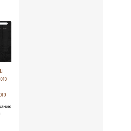
ны
ого
,
ого
ванию
й