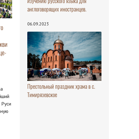
изучению русского языка для
англоговорящих иностранцев.
06.09.2023
го
кви
це-
Престольный праздник храма в с.
на
Тимирязевское
йший
 Руси
нную