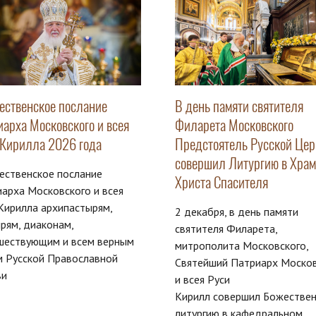
ественское послание
В день памяти святителя
иарха Московского и всея
Филарета Московского
 Кирилла 2026 года
Предстоятель Русской Цер
совершил Литургию в Храм
ественское послание
Христа Спасителя
арха Московского и всея
Кирилла архипастырям,
2 декабря, в день памяти
рям, диаконам,
святителя Филарета,
шествующим и всем верным
митрополита Московского,
м Русской Православной
Святейший Патриарх Моско
ви
и всея Руси
Кирилл совершил Божестве
литургию в кафедральном